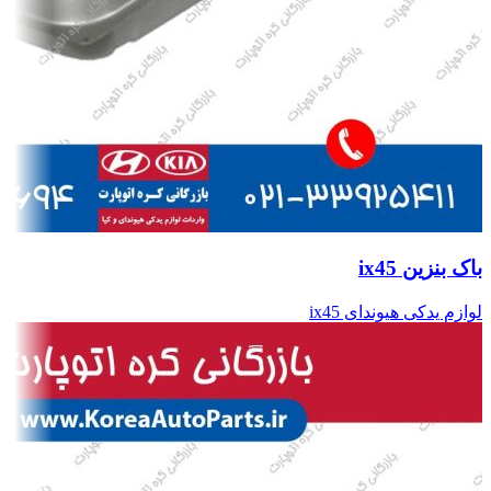
باک بنزین ix45
لوازم یدکی هیوندای ix45