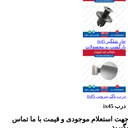
خار شلگیر ix45
بازگشت به محصولات
درب باک بیرونی ix45
درب ix45
هت استعلام موجودی و قیمت با ما تماس
گیرید