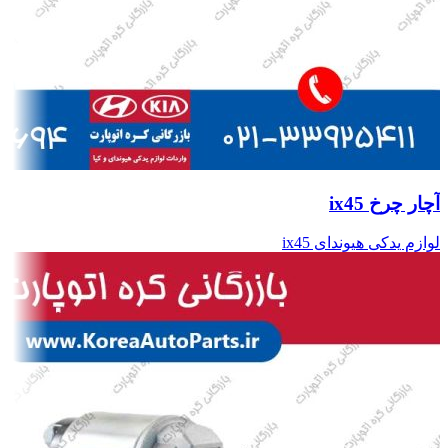
آچار چرخ ix45
لوازم یدکی هیوندای ix45