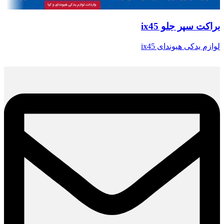
براکت سپر جلو ix45
لوازم یدکی هیوندای ix45