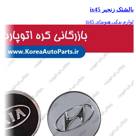
بالشتک زنجیر ix45
لوازم یدکی هیوندای ix45