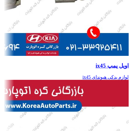
اویل پمپ ix45
لوازم یدکی هیوندای ix45