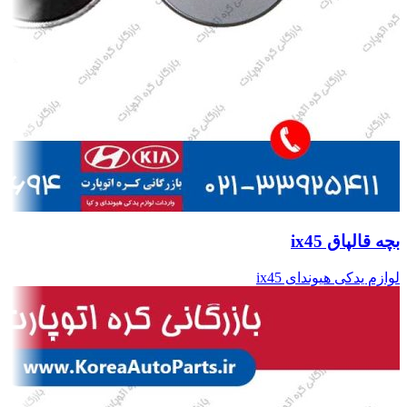
بچه قالپاق ix45
لوازم یدکی هیوندای ix45