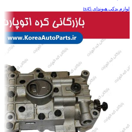
لوازم یدکی هیوندای ix45