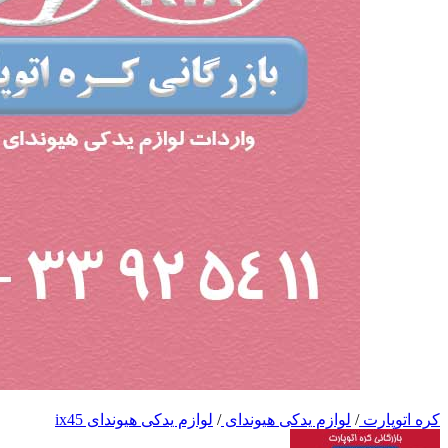
کره اتوپارت
/
لوازم یدکی هیوندای
/
لوازم یدکی هیوندای ix45