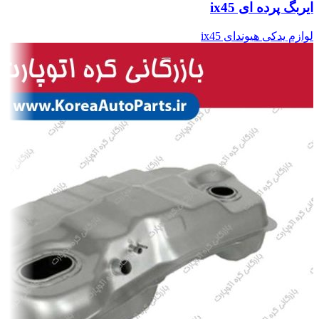
ایربگ پرده ای ix45
لوازم یدکی هیوندای ix45