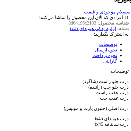
ستعلام موجودی و قیمت
11
افرادی که الان این محصول را تماشا می‌کنند!
شناسه محصول:
8d64196c2183
دسته:
لوازم یدکی هیوندای ix45
به اشتراک بگذارید:
توضیحات
نحوه ارسال
نحوه پرداخت
گارانتی
توضیحات
درب جلو راست (شاگرد)
درب جلو چپ (راننده)
درب عقب راست
درب عقب چپ
درب اصلی (جنیون پارت و موبیس)
درب هیوندای ix45
درب سانتافه ix45