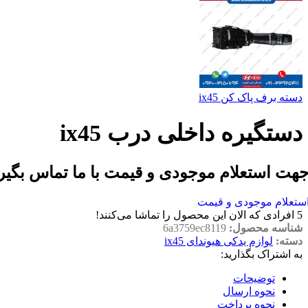
دسته برف پاک کن ix45
دستگیره داخلی درب ix45
هت استعلام موجودی و قیمت با ما تماس بگیر
ستعلام موجودی و قیمت
5
افرادی که الان این محصول را تماشا می‌کنند!
شناسه محصول:
6a3759ec8119
دسته:
لوازم یدکی هیوندای ix45
به اشتراک بگذارید:
توضیحات
نحوه ارسال
نحوه پرداخت