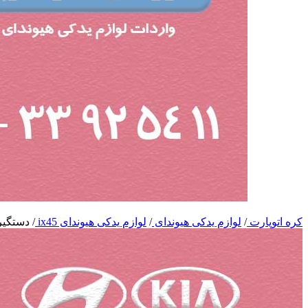
کره اتوپارت
/
لوازم یدکی هیوندای
/
لوازم یدکی هیوندای ix45
/
دستگیره