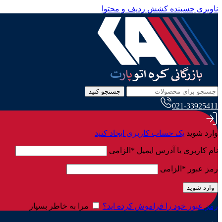
ناوبری چسبنده
کشش ردیف و محتوا
جستجو کنید
021-33925411
وارد شوید
یک حساب کاربری ایجاد کنید
نام کاربری یا آدرس ایمیل
*
الزامی
رمز عبور
*
الزامی
وارد شوید
رمز عبور خود را فراموش کرده اید؟
مرا به خاطر بسپار