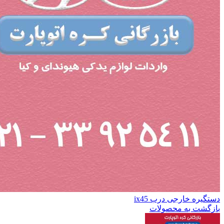
دستگیره خارجی درب ix45
بازگشت به محصولات