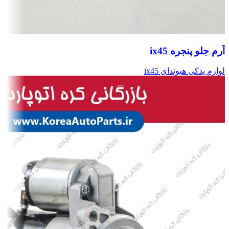
آرم جلو پنجره ix45
لوازم یدکی هیوندای ix45