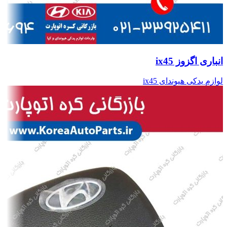
انباری اگزوز ix45
لوازم یدکی هیوندای ix45