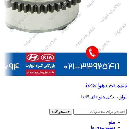
دنده cvvt هوا ix45
لوازم یدکی هیوندای ix45
جستجو کنید
منو
دسته بندی ها