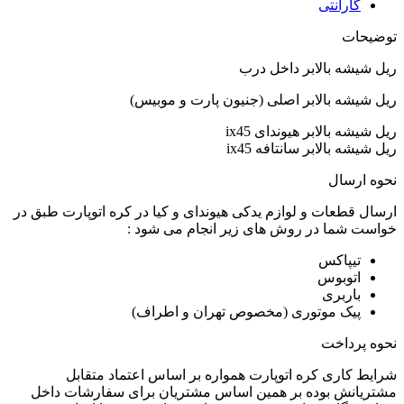
گارانتی
توضیحات
ریل شیشه بالابر داخل درب
ریل شیشه بالابر اصلی (جنیون پارت و موبیس)
ریل شیشه بالابر هیوندای ix45
ریل شیشه بالابر سانتافه ix45
نحوه ارسال
ارسال قطعات و لوازم یدکی هیوندای و کیا در کره اتوپارت طبق در
خواست شما در روش های زیر انجام می شود :
تیپاکس
اتوبوس
باربری
پیک موتوری (مخصوص تهران و اطراف)
نحوه پرداخت
شرایط کاری کره اتوپارت همواره بر اساس اعتماد متقابل
مشتریانش بوده بر همین اساس مشتریان برای سفارشات داخل