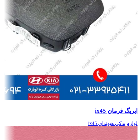
ایربگ فرمان ix45
لوازم یدکی هیوندای ix45