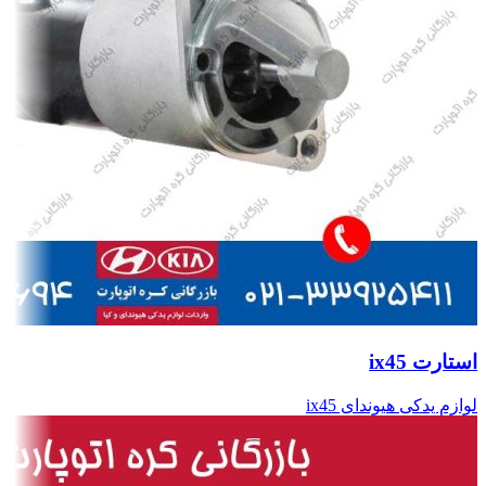
استارت ix45
لوازم یدکی هیوندای ix45