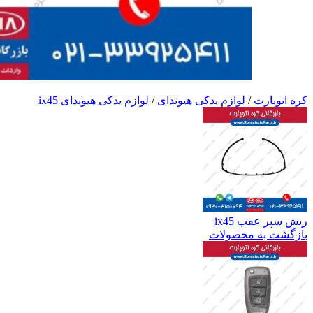
کره اتوپارت
/
لوازم یدکی هیوندای
/
لوازم یدکی هیوندای ix45
ریش سپر عقب ix45
بازگشت به محصولات