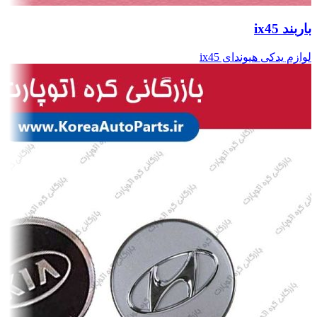
باربند ix45
لوازم یدکی هیوندای ix45