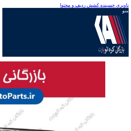
ناوبری چسبنده
کشش ردیف و محتوا
منو