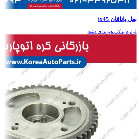
بغل یاتاقان ix45
لوازم یدکی هیوندای ix45