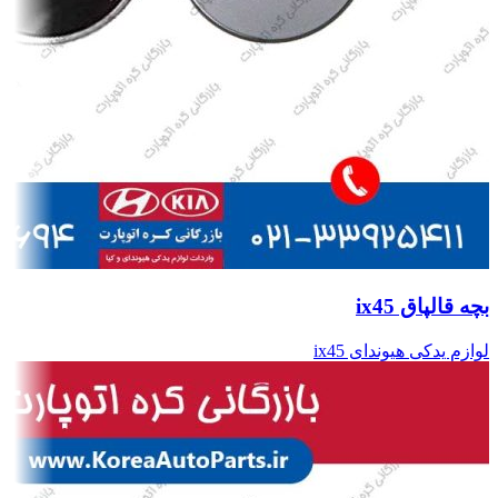
بچه قالپاق ix45
لوازم یدکی هیوندای ix45