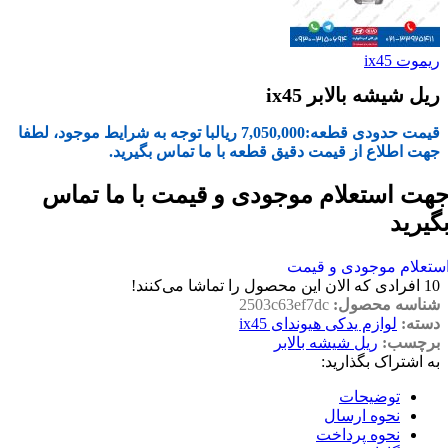
ریموت ix45
ریل شیشه بالابر ix45
قیمت حدودی قطعه:
7,050,000
ریال
با توجه به شرایط موجود، لطفا
جهت اطلاع از قیمت دقیق قطعه با ما تماس بگیرید.
هت استعلام موجودی و قیمت با ما تماس
گیرید
ستعلام موجودی و قیمت
10
افرادی که الان این محصول را تماشا می‌کنند!
شناسه محصول:
2503c63ef7dc
دسته:
لوازم یدکی هیوندای ix45
برچسب:
ریل شیشه بالابر
به اشتراک بگذارید:
توضیحات
نحوه ارسال
نحوه پرداخت