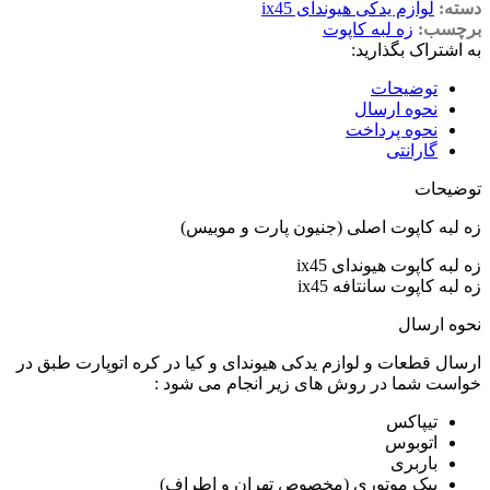
دسته:
لوازم یدکی هیوندای ix45
برچسب:
زه لبه کاپوت
به اشتراک بگذارید:
توضیحات
نحوه ارسال
نحوه پرداخت
گارانتی
توضیحات
زه لبه کاپوت اصلی (جنیون پارت و موبیس)
زه لبه کاپوت هیوندای ix45
زه لبه کاپوت سانتافه ix45
نحوه ارسال
ارسال قطعات و لوازم یدکی هیوندای و کیا در کره اتوپارت طبق در
خواست شما در روش های زیر انجام می شود :
تیپاکس
اتوبوس
باربری
پیک موتوری (مخصوص تهران و اطراف)