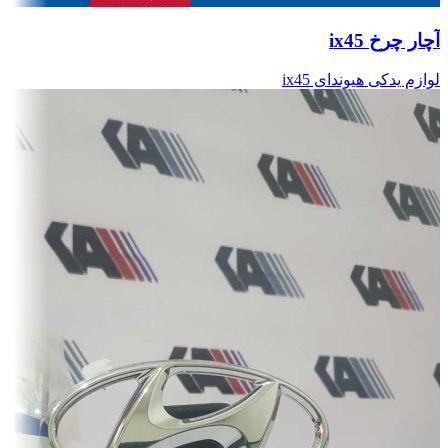
آچار چرخ ix45
لوازم یدکی هیوندای ix45