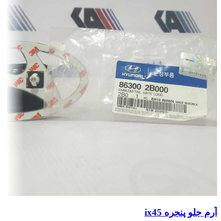
آرم جلو پنجره ix45