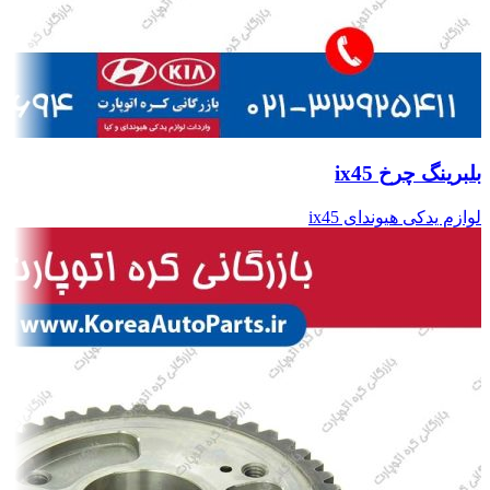
بلبرینگ چرخ ix45
لوازم یدکی هیوندای ix45