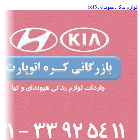
لوازم یدکی هیوندای ix45