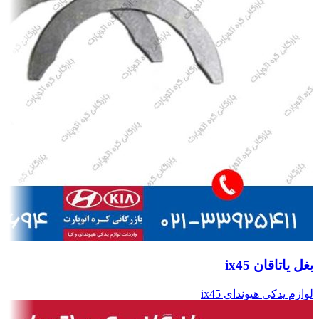
بغل یاتاقان ix45
لوازم یدکی هیوندای ix45