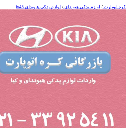
کره اتوپارت
/
لوازم یدکی هیوندای
/
لوازم یدکی هیوندای ix45