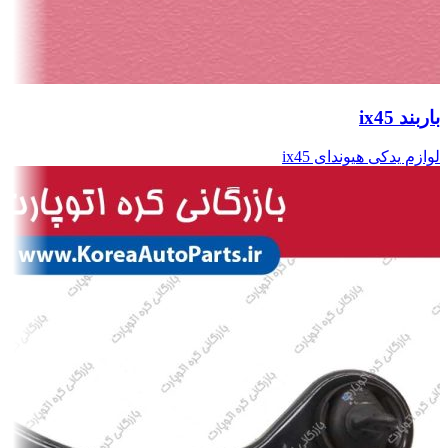
باربند ix45
لوازم یدکی هیوندای ix45