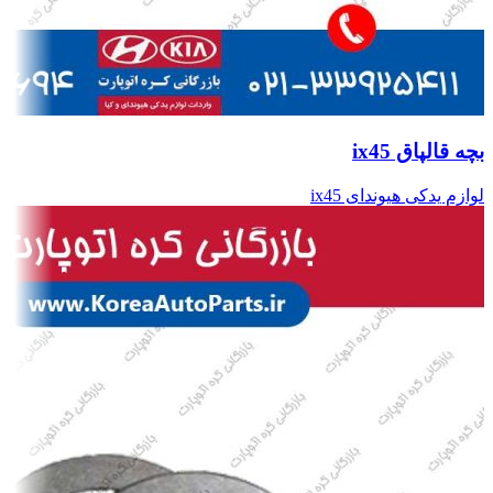
بچه قالپاق ix45
لوازم یدکی هیوندای ix45