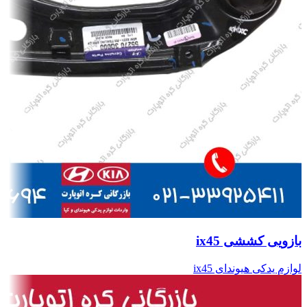
بازویی کششی ix45
لوازم یدکی هیوندای ix45