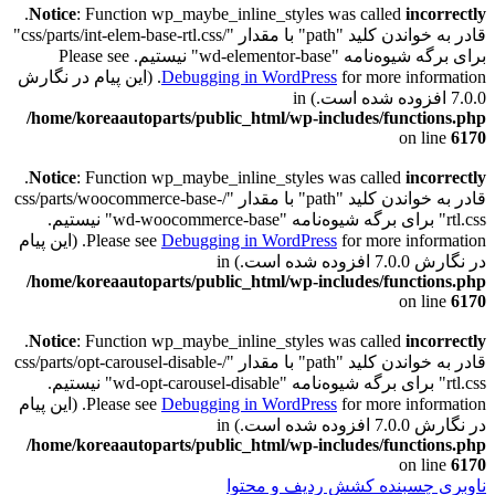
.
Notice
: Function wp_maybe_inline_styles was called
incorrectly
قادر به خواندن کلید "path" با مقدار "/css/parts/int-elem-base-rtl.css"
برای برگه شیوه‌نامه "wd-elementor-base" نیستیم. Please see
Debugging in WordPress
for more information. (این پیام در نگارش
7.0.0 افزوده شده است.) in
/home/koreaautoparts/public_html/wp-includes/functions.php
on line
6170
.
Notice
: Function wp_maybe_inline_styles was called
incorrectly
قادر به خواندن کلید "path" با مقدار "/css/parts/woocommerce-base-
rtl.css" برای برگه شیوه‌نامه "wd-woocommerce-base" نیستیم.
Debugging in WordPress
Please see
for more information. (این پیام
در نگارش 7.0.0 افزوده شده است.) in
/home/koreaautoparts/public_html/wp-includes/functions.php
on line
6170
.
Notice
: Function wp_maybe_inline_styles was called
incorrectly
قادر به خواندن کلید "path" با مقدار "/css/parts/opt-carousel-disable-
rtl.css" برای برگه شیوه‌نامه "wd-opt-carousel-disable" نیستیم.
Debugging in WordPress
Please see
for more information. (این پیام
در نگارش 7.0.0 افزوده شده است.) in
/home/koreaautoparts/public_html/wp-includes/functions.php
on line
6170
ناوبری چسبنده
کشش ردیف و محتوا