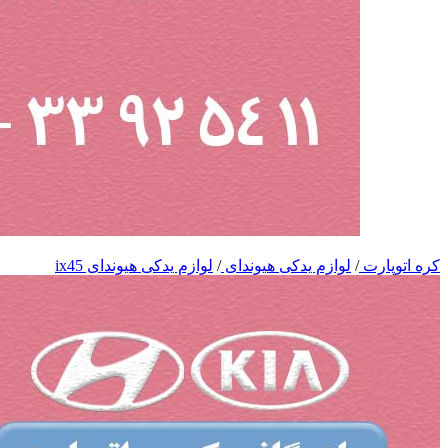
کره اتوپارت
/
لوازم یدکی هیوندای
/
لوازم یدکی هیوندای ix45