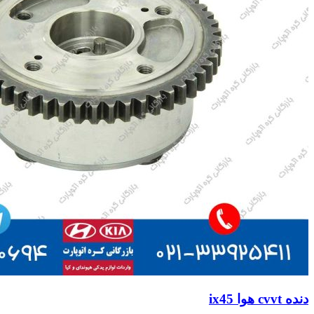
دنده cvvt هوا ix45