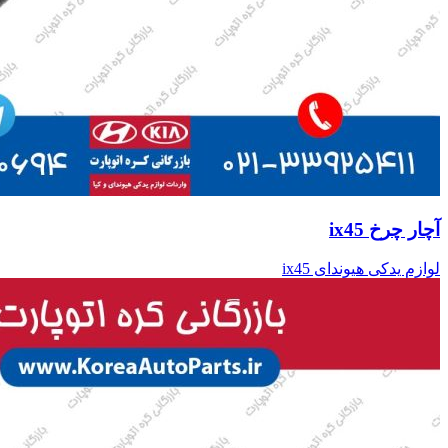
آچار چرخ ix45
لوازم یدکی هیوندای ix45