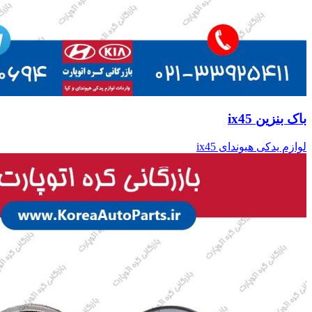
باک بنزین ix45
لوازم یدکی هیوندای ix45