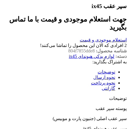
سپر عقب ix45
جهت استعلام موجودی و قیمت با ما تماس
بگیرید
استعلام موجودی و قیمت
2
افرادی که الان این محصول را تماشا می‌کنند!
شناسه محصول:
804f7855dde8
دسته:
لوازم یدکی هیوندای ix45
به اشتراک بگذارید:
توضیحات
نحوه ارسال
نحوه پرداخت
گارانتی
توضیحات
پوسته سپر عقب
سپر عقب اصلی (جنیون پارت و موبیس)
سپر عقب هیوندای ix45