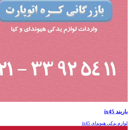
باربند ix45
لوازم یدکی هیوندای ix45