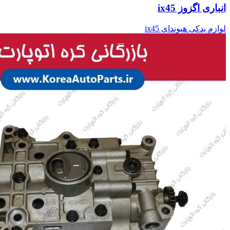
انباری اگزوز ix45
لوازم یدکی هیوندای ix45