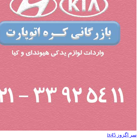
سر اگزوز ix45