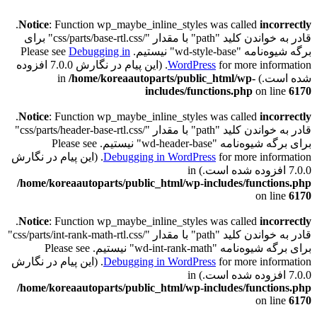
.
Notice
: Function wp_maybe_inline_styles was called
incorrectly
قادر به خواندن کلید "path" با مقدار "/css/parts/base-rtl.css" برای
برگه شیوه‌نامه "wd-style-base" نیستیم. Please see
Debugging in
WordPress
for more information. (این پیام در نگارش 7.0.0 افزوده
شده است.) in
/home/koreaautoparts/public_html/wp-
includes/functions.php
on line
6170
.
Notice
: Function wp_maybe_inline_styles was called
incorrectly
قادر به خواندن کلید "path" با مقدار "/css/parts/header-base-rtl.css"
برای برگه شیوه‌نامه "wd-header-base" نیستیم. Please see
Debugging in WordPress
for more information. (این پیام در نگارش
7.0.0 افزوده شده است.) in
/home/koreaautoparts/public_html/wp-includes/functions.php
on line
6170
.
Notice
: Function wp_maybe_inline_styles was called
incorrectly
قادر به خواندن کلید "path" با مقدار "/css/parts/int-rank-math-rtl.css"
برای برگه شیوه‌نامه "wd-int-rank-math" نیستیم. Please see
Debugging in WordPress
for more information. (این پیام در نگارش
7.0.0 افزوده شده است.) in
/home/koreaautoparts/public_html/wp-includes/functions.php
on line
6170