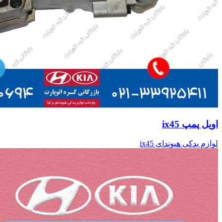
اویل پمپ ix45
لوازم یدکی هیوندای ix45