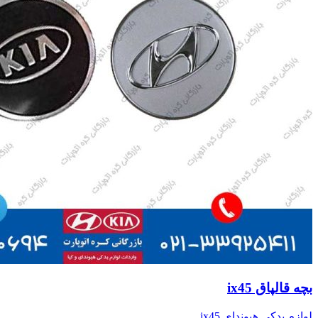
بچه قالپاق ix45
لوازم یدکی هیوندای ix45