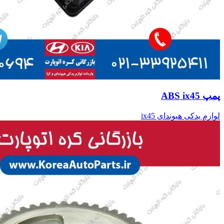
پمپ ABS ix45
لوازم یدکی هیوندای ix45