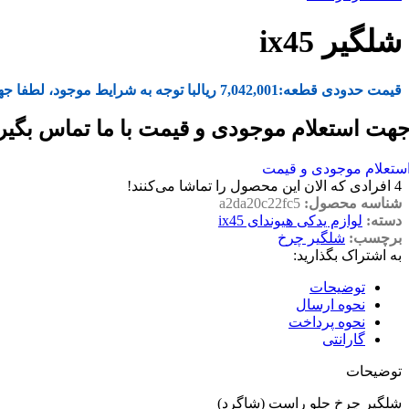
شلگیر ix45
قیمت حدودی قطعه:
7,042,001
ریال
با توجه به شرایط موجود، لطفا جه
هت استعلام موجودی و قیمت با ما تماس بگیر
ستعلام موجودی و قیمت
4
افرادی که الان این محصول را تماشا می‌کنند!
شناسه محصول:
a2da20c22fc5
دسته:
لوازم یدکی هیوندای ix45
برچسب:
شلگیر چرخ
به اشتراک بگذارید:
توضیحات
نحوه ارسال
نحوه پرداخت
گارانتی
توضیحات
شلگیر چرخ جلو راست (شاگرد)