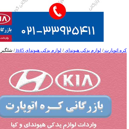
کره اتوپارت
/
لوازم یدکی هیوندای
/
لوازم یدکی هیوندای ix45
/
شلگیر ix45