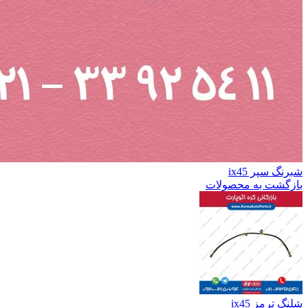
شبرنگ سپر ix45
بازگشت به محصولات
شلنگ ترمز ix45