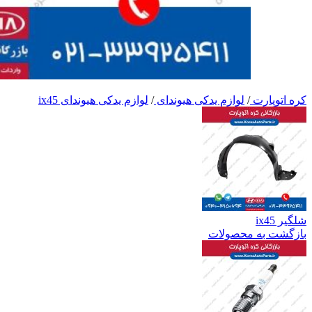
کره اتوپارت
/
لوازم یدکی هیوندای
/
لوازم یدکی هیوندای ix45
شلگیر ix45
بازگشت به محصولات