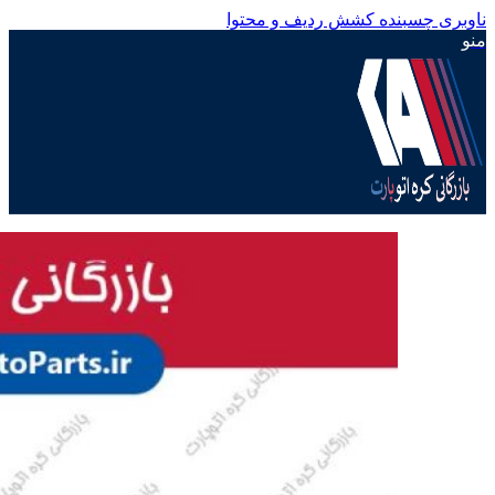
ناوبری چسبنده
کشش ردیف و محتوا
منو