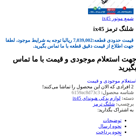
شمع موتور ix45
شلنگ ترمز ix45
قیمت حدودی قطعه:
7,039,002
ریال
با توجه به شرایط موجود، لطفا
جهت اطلاع از قیمت دقیق قطعه با ما تماس بگیرید.
هت استعلام موجودی و قیمت با ما تماس
گیرید
ستعلام موجودی و قیمت
2
افرادی که الان این محصول را تماشا می‌کنند!
شناسه محصول:
6159ac8d73c3
دسته:
لوازم یدکی هیوندای ix45
برچسب:
شلنگ ترمز
به اشتراک بگذارید:
توضیحات
نحوه ارسال
نحوه پرداخت