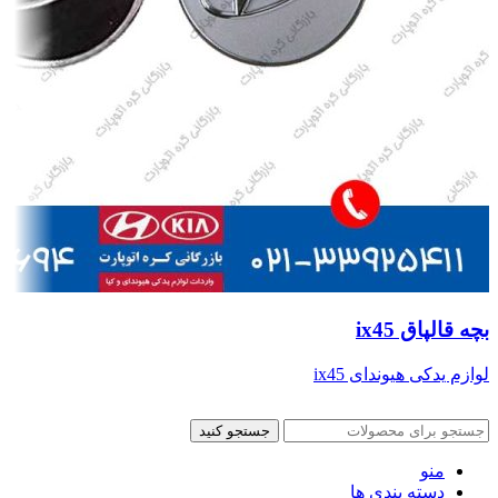
بچه قالپاق ix45
لوازم یدکی هیوندای ix45
جستجو کنید
منو
دسته بندی ها