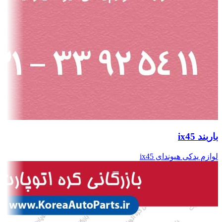
باربند ix45
لوازم یدکی هیوندای ix45