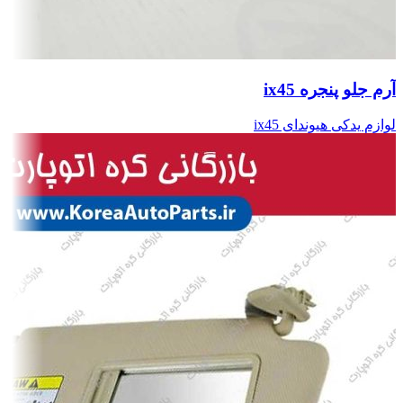
آرم جلو پنجره ix45
لوازم یدکی هیوندای ix45