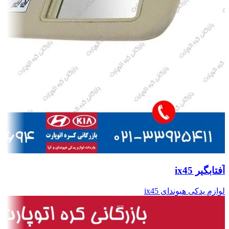
آفتابگیر ix45
لوازم یدکی هیوندای ix45