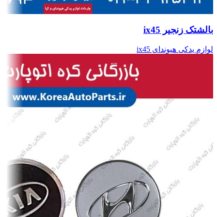
بالشتک زنجیر ix45
لوازم یدکی هیوندای ix45