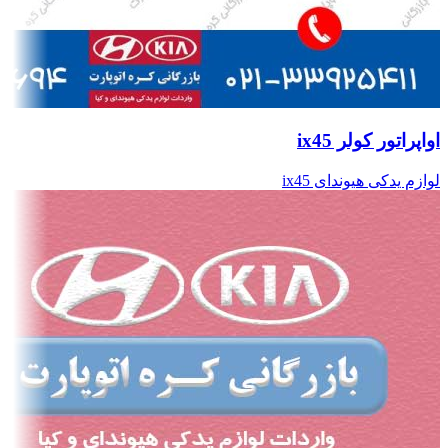
اواپراتور کولر ix45
لوازم یدکی هیوندای ix45