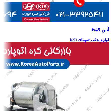
آنتن ix45
لوازم یدکی هیوندای ix45