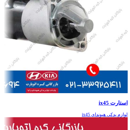
استارت ix45
لوازم یدکی هیوندای ix45