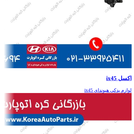
اکسل ix45
لوازم یدکی هیوندای ix45