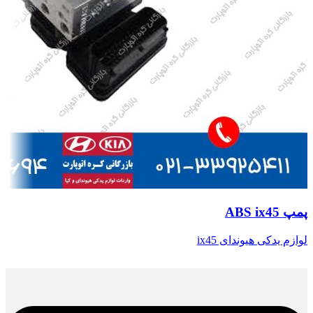
پمپ ABS ix45
لوازم یدکی هیوندای ix45