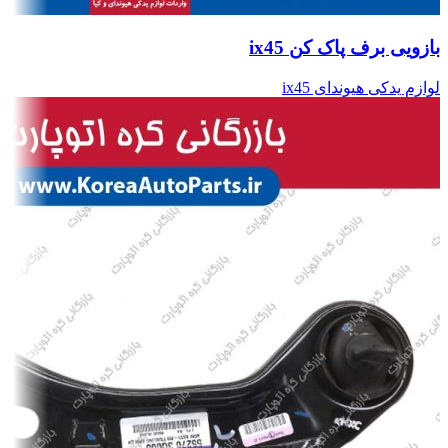
بازویی برف پاک کن ix45
لوازم یدکی هیوندای ix45