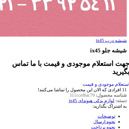
شیشه درب ix45
شیشه جلو ix45
هت استعلام موجودی و قیمت با ما تماس
گیرید
ستعلام موجودی و قیمت
11
افرادی که الان این محصول را تماشا می‌کنند!
شناسه محصول:
311ccef6ac79
دسته:
لوازم یدکی هیوندای ix45
به اشتراک بگذارید:
توضیحات
نحوه ارسال
نحوه پرداخت