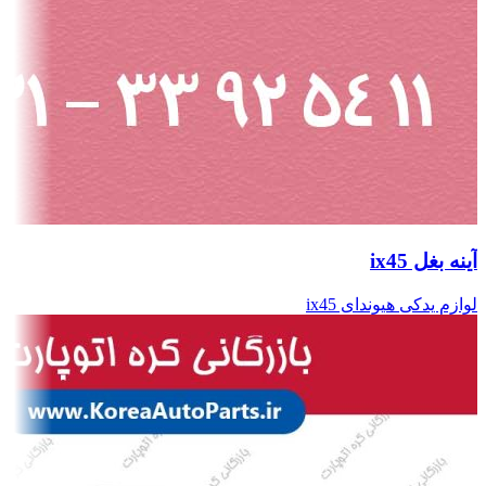
آینه بغل ix45
لوازم یدکی هیوندای ix45