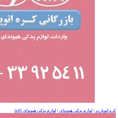
کره اتوپارت
/
لوازم یدکی هیوندای
/
لوازم یدکی هیوندای ix45