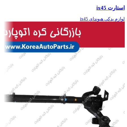
استارت ix45
لوازم یدکی هیوندای ix45