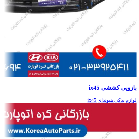
بازویی کششی ix45
لوازم یدکی هیوندای ix45