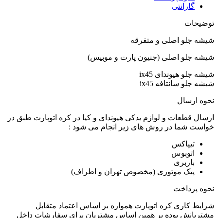
گارانتی
توضیحات
شیشه جلو اصلی و متفرقه
شیشه جلو اصلی (جنیون پارت و موبیس)
شیشه جلو هیوندای ix45
شیشه جلو سانتافه ix45
نحوه ارسال
ارسال قطعات و لوازم یدکی هیوندای و کیا در کره اتوپارت طبق در
خواست شما در روش های زیر انجام می شود :
تیپاکس
اتوبوس
باربری
پیک موتوری (مخصوص تهران و اطراف)
نحوه پرداخت
شرایط کاری کره اتوپارت همواره بر اساس اعتماد متقابل
مشتریانش بوده بر همین اساس مشتریان برای سفارشات داخل