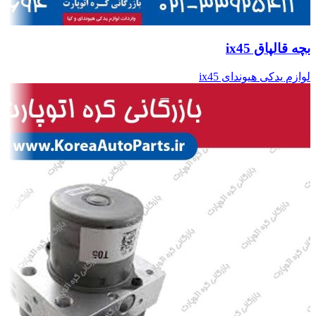
بچه قالپاق ix45
لوازم یدکی هیوندای ix45