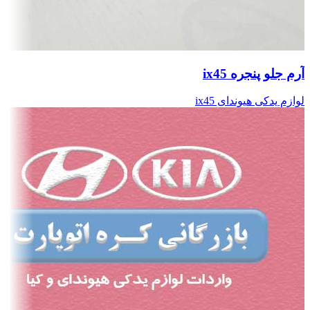
آرم جلو پنجره ix45
لوازم یدکی هیوندای ix45