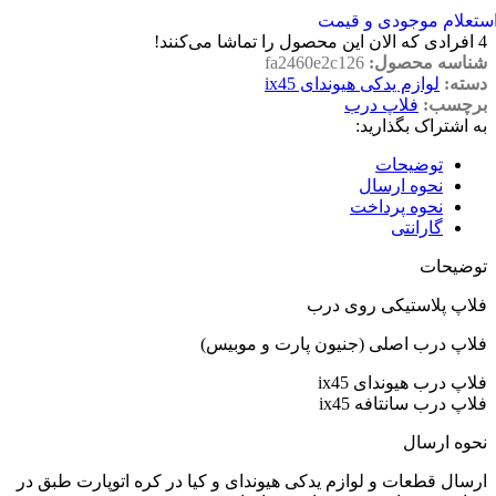
ستعلام موجودی و قیمت
4
افرادی که الان این محصول را تماشا می‌کنند!
شناسه محصول:
fa2460e2c126
دسته:
لوازم یدکی هیوندای ix45
برچسب:
فلاپ درب
به اشتراک بگذارید:
توضیحات
نحوه ارسال
نحوه پرداخت
گارانتی
توضیحات
فلاپ پلاستیکی روی درب
فلاپ درب اصلی (جنیون پارت و موبیس)
فلاپ درب هیوندای ix45
فلاپ درب سانتافه ix45
نحوه ارسال
ارسال قطعات و لوازم یدکی هیوندای و کیا در کره اتوپارت طبق در