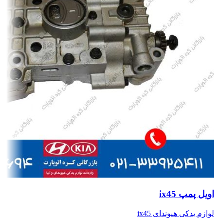
اویل پمپ ix45
لوازم یدکی هیوندای ix45