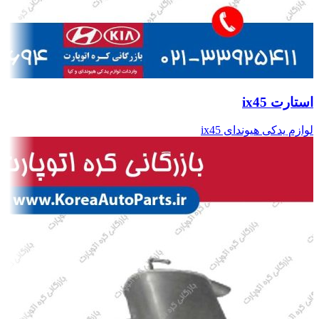
استارت ix45
لوازم یدکی هیوندای ix45