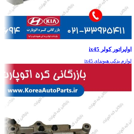
اواپراتور کولر ix45
لوازم یدکی هیوندای ix45