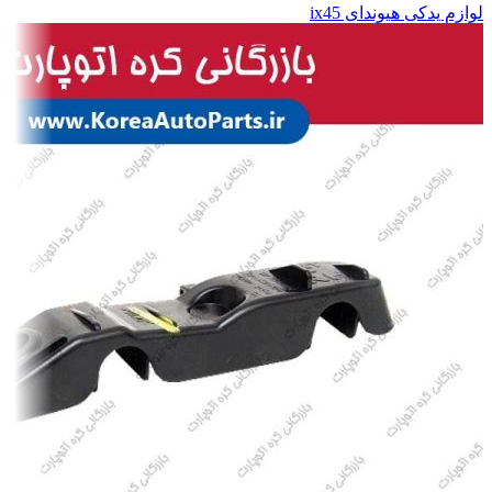
لوازم یدکی هیوندای ix45