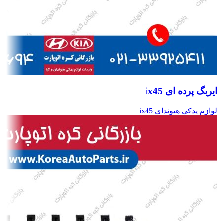
ایربگ پرده ای ix45
لوازم یدکی هیوندای ix45