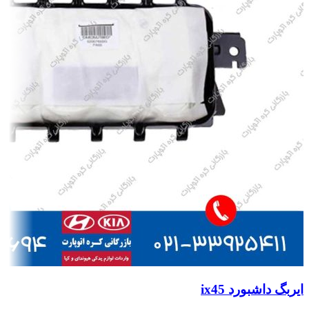
ایربگ داشبورد ix45