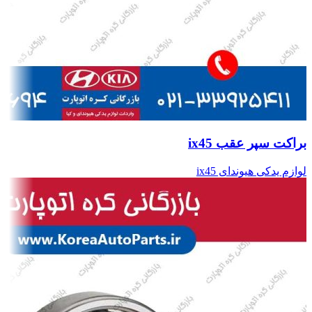
براکت سپر عقب ix45
لوازم یدکی هیوندای ix45