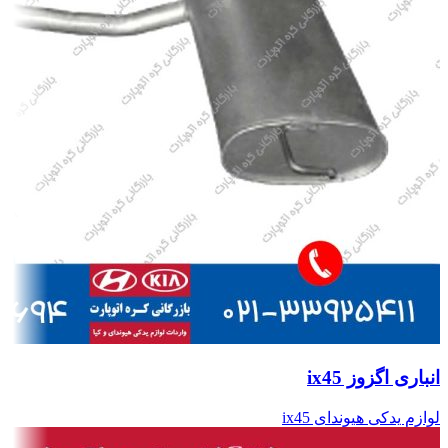
انباری اگزوز ix45
لوازم یدکی هیوندای ix45