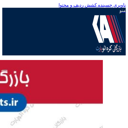
ناوبری چسبنده
کشش ردیف و محتوا
منو