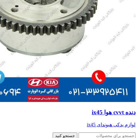
دنده cvvt هوا ix45
لوازم یدکی هیوندای ix45
جستجو کنید