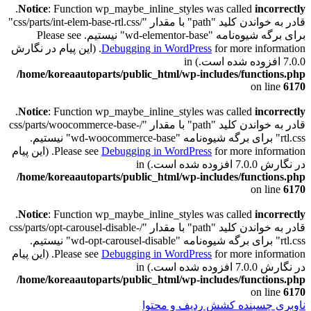
.
Notice
: Function wp_maybe_inline_styles was called
incorrectly
قادر به خواندن کلید "path" با مقدار "/css/parts/int-elem-base-rtl.css"
برای برگه شیوه‌نامه "wd-elementor-base" نیستیم. Please see
Debugging in WordPress
for more information. (این پیام در نگارش
7.0.0 افزوده شده است.) in
/home/koreaautoparts/public_html/wp-includes/functions.php
on line
6170
.
Notice
: Function wp_maybe_inline_styles was called
incorrectly
قادر به خواندن کلید "path" با مقدار "/css/parts/woocommerce-base-
rtl.css" برای برگه شیوه‌نامه "wd-woocommerce-base" نیستیم.
Debugging in WordPress
Please see
for more information. (این پیام
در نگارش 7.0.0 افزوده شده است.) in
/home/koreaautoparts/public_html/wp-includes/functions.php
on line
6170
.
Notice
: Function wp_maybe_inline_styles was called
incorrectly
قادر به خواندن کلید "path" با مقدار "/css/parts/opt-carousel-disable-
rtl.css" برای برگه شیوه‌نامه "wd-opt-carousel-disable" نیستیم.
Debugging in WordPress
Please see
for more information. (این پیام
در نگارش 7.0.0 افزوده شده است.) in
/home/koreaautoparts/public_html/wp-includes/functions.php
on line
6170
ناوبری چسبنده
کشش ردیف و محتوا