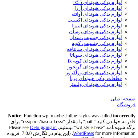
لوازم یدکی هیوندای ix55
لوازم یدکی هیوندای آزرا
لوازم یدکی هیوندای آوانته
لوازم یدکی هیوندای اکسنت
لوازم یدکی هیوندای النترا
لوازم یدکی هیوندای توسان
لوازم یدکی جنسیس سدان
لوازم یدکی جنسیس کوپه
لوازم یدکی هیوندای سانتافه
لوازم یدکی هیوندای سوناتا
لوازم یدکی هیوندای کوپه fx
لوازم یدکی هیوندای گرنجور
لوازم یدکی هیوندای وراکروز
قطعات یدکی هیوندای ورنا
لوازم یدکی هیوندای ولستر
صفحه اصلی
فروشگاه
.
Notice
: Function wp_maybe_inline_styles was called
incorrectly
قادر به خواندن کلید "path" با مقدار "/css/parts/base-rtl.css" برای
برگه شیوه‌نامه "wd-style-base" نیستیم. Please see
Debugging in
WordPress
for more information. (این پیام در نگارش 7.0.0 افزوده