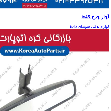
آچار چرخ ix45
لوازم یدکی هیوندای ix45