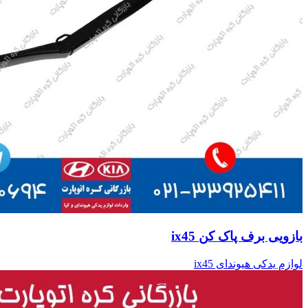
بازویی برف پاک کن ix45
لوازم یدکی هیوندای ix45