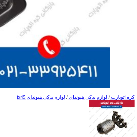
کره اتوپارت
/
لوازم یدکی هیوندای
/
لوازم یدکی هیوندای ix45