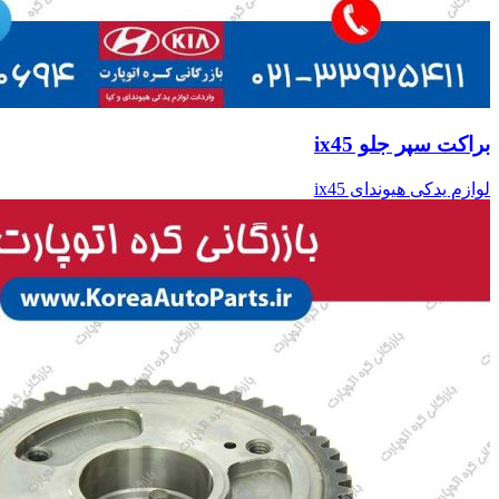
براکت سپر جلو ix45
لوازم یدکی هیوندای ix45