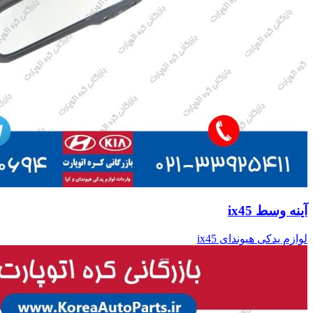
آینه وسط ix45
لوازم یدکی هیوندای ix45