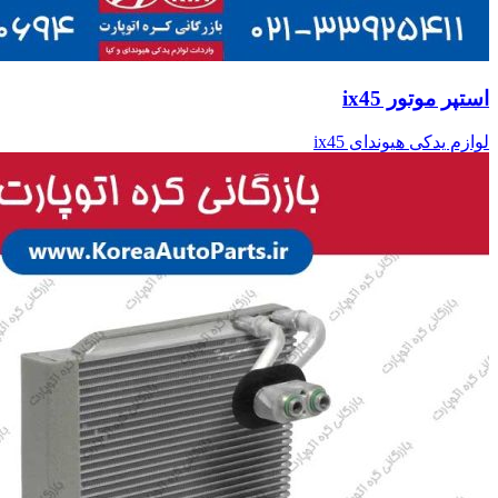
استپر موتور ix45
لوازم یدکی هیوندای ix45