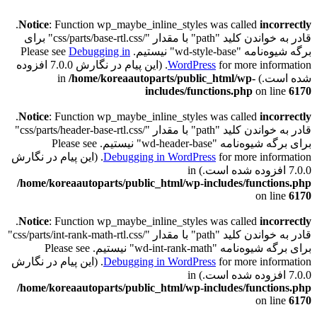
.
Notice
: Function wp_maybe_inline_styles was called
incorrectly
قادر به خواندن کلید "path" با مقدار "/css/parts/base-rtl.css" برای
برگه شیوه‌نامه "wd-style-base" نیستیم. Please see
Debugging in
WordPress
for more information. (این پیام در نگارش 7.0.0 افزوده
شده است.) in
/home/koreaautoparts/public_html/wp-
includes/functions.php
on line
6170
.
Notice
: Function wp_maybe_inline_styles was called
incorrectly
قادر به خواندن کلید "path" با مقدار "/css/parts/header-base-rtl.css"
برای برگه شیوه‌نامه "wd-header-base" نیستیم. Please see
Debugging in WordPress
for more information. (این پیام در نگارش
7.0.0 افزوده شده است.) in
/home/koreaautoparts/public_html/wp-includes/functions.php
on line
6170
.
Notice
: Function wp_maybe_inline_styles was called
incorrectly
قادر به خواندن کلید "path" با مقدار "/css/parts/int-rank-math-rtl.css"
برای برگه شیوه‌نامه "wd-int-rank-math" نیستیم. Please see
Debugging in WordPress
for more information. (این پیام در نگارش
7.0.0 افزوده شده است.) in
/home/koreaautoparts/public_html/wp-includes/functions.php
on line
6170