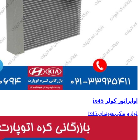
اواپراتور کولر ix45
لوازم یدکی هیوندای ix45