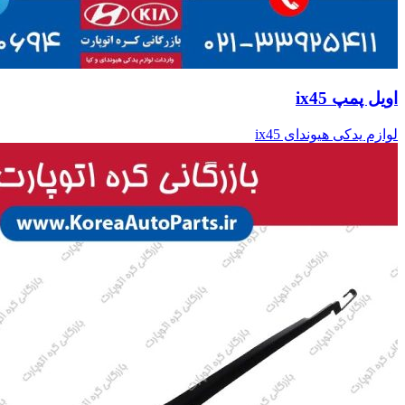
اویل پمپ ix45
لوازم یدکی هیوندای ix45