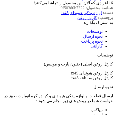
16
افرادی که الان این محصول را تماشا می‌کنند!
شناسه محصول:
9f503d0b7322
دسته:
لوازم یدکی هیوندای ix45
برچسب:
کارتل روغن
به اشتراک بگذارید:
توضیحات
نحوه ارسال
نحوه پرداخت
گارانتی
توضیحات
کارتل روغن اصلی (جنیون پارت و موبیس)
کارتل روغن هیوندای ix45
کارتل روغن سانتافه ix45
نحوه ارسال
ارسال قطعات و لوازم یدکی هیوندای و کیا در کره اتوپارت طبق در
خواست شما در روش های زیر انجام می شود :
تیپاکس
اتوبوس