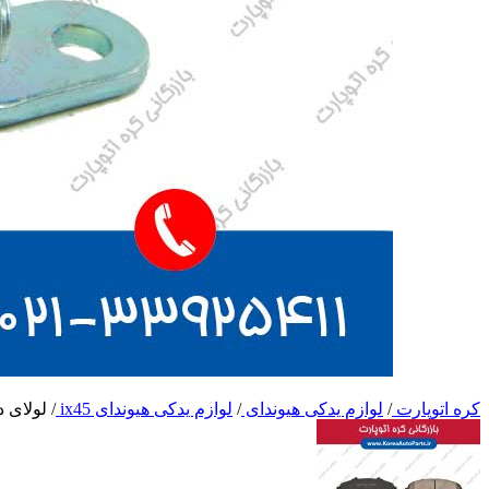
کره اتوپارت
/
لوازم یدکی هیوندای
/
لوازم یدکی هیوندای ix45
/
لولای درب