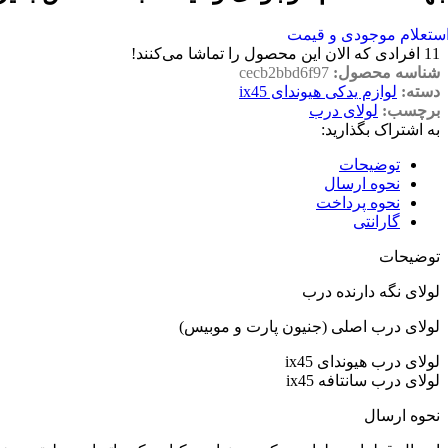
ستعلام موجودی و قیمت
11
افرادی که الان این محصول را تماشا می‌کنند!
شناسه محصول:
cecb2bbd6f97
دسته:
لوازم یدکی هیوندای ix45
برچسب:
لولای درب
به اشتراک بگذارید:
توضیحات
نحوه ارسال
نحوه پرداخت
گارانتی
توضیحات
لولای نگه دارنده درب
لولای درب اصلی (جنیون پارت و موبیس)
لولای درب هیوندای ix45
لولای درب سانتافه ix45
نحوه ارسال