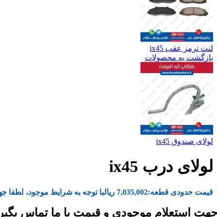
لنت ترمز عقب ix45
بازگشت به محصولات
لولای صندوق ix45
لولای درب ix45
قیمت حدودی قطعه:
7,035,002
ریال
با توجه به شرایط موجود، لطفا جه
هت استعلام موجودی و قیمت با ما تماس بگیر