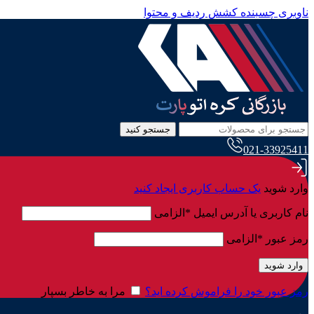
ناوبری چسبنده
کشش ردیف و محتوا
جستجو کنید
021-33925411
وارد شوید
یک حساب کاربری ایجاد کنید
نام کاربری یا آدرس ایمیل
*
الزامی
رمز عبور
*
الزامی
وارد شوید
رمز عبور خود را فراموش کرده اید؟
مرا به خاطر بسپار