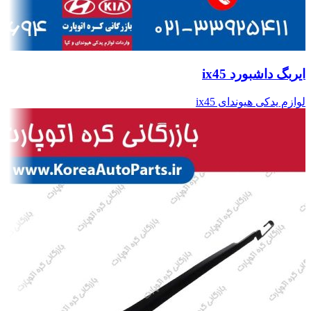
ایربگ داشبورد ix45
لوازم یدکی هیوندای ix45