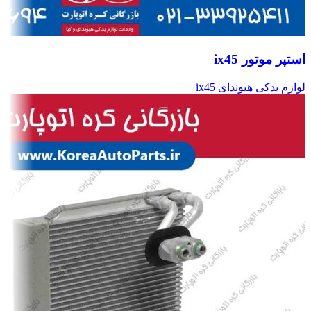
استپر موتور ix45
لوازم یدکی هیوندای ix45