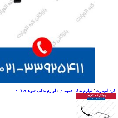
کره اتوپارت
/
لوازم یدکی هیوندای
/
لوازم یدکی هیوندای ix45