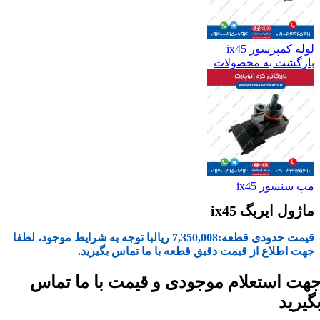
لوله کمپرسور ix45
بازگشت به محصولات
مپ سنسور ix45
ماژول ایربگ ix45
قیمت حدودی قطعه:
7,350,008
ریال
با توجه به شرایط موجود، لطفا
جهت اطلاع از قیمت دقیق قطعه با ما تماس بگیرید.
هت استعلام موجودی و قیمت با ما تماس
گیرید