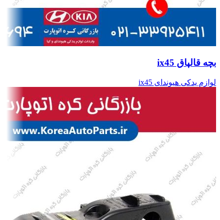
بچه قالپاق ix45
لوازم یدکی هیوندای ix45