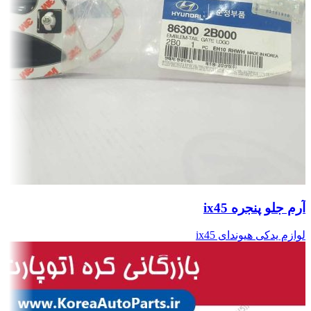
آرم جلو پنجره ix45
لوازم یدکی هیوندای ix45