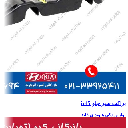
براکت سپر جلو ix45
لوازم یدکی هیوندای ix45