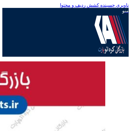
ناوبری چسبنده
کشش ردیف و محتوا
منو