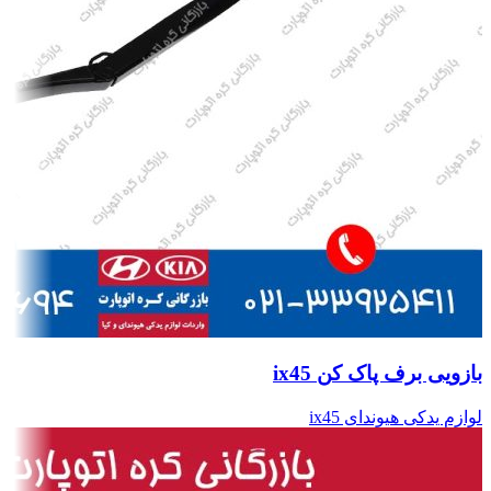
بازویی برف پاک کن ix45
لوازم یدکی هیوندای ix45