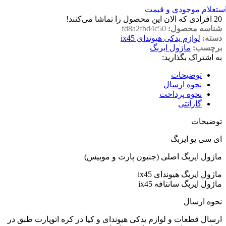
ستعلام موجودی و قیمت
20
افرادی که الان این محصول را تماشا می‌کنند!
شناسه محصول:
fd8a2fbd4c50
دسته:
لوازم یدکی هیوندای ix45
برچسب:
ماژول ایربگ
به اشتراک بگذارید:
توضیحات
نحوه ارسال
نحوه پرداخت
گارانتی
توضیحات
ای سی یو ایربگ
ماژول ایربگ اصلی (جنیون پارت و موبیس)
ماژول ایربگ هیوندای ix45
ماژول ایربگ سانتافه ix45
نحوه ارسال
ارسال قطعات و لوازم یدکی هیوندای و کیا در کره اتوپارت طبق در