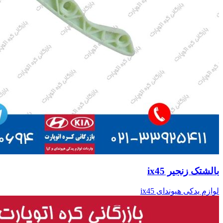
بالشتک زنجیر ix45
لوازم یدکی هیوندای ix45