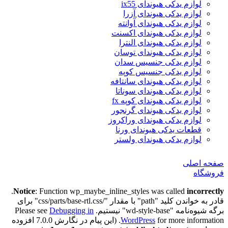
لوازم یدکی هیوندای ix55
لوازم یدکی هیوندای آزرا
لوازم یدکی هیوندای آوانته
لوازم یدکی هیوندای اکسنت
لوازم یدکی هیوندای النترا
لوازم یدکی هیوندای توسان
لوازم یدکی جنسیس سدان
لوازم یدکی جنسیس کوپه
لوازم یدکی هیوندای سانتافه
لوازم یدکی هیوندای سوناتا
لوازم یدکی هیوندای کوپه fx
لوازم یدکی هیوندای گرنجور
لوازم یدکی هیوندای وراکروز
قطعات یدکی هیوندای ورنا
لوازم یدکی هیوندای ولستر
صفحه اصلی
فروشگاه
.
Notice
: Function wp_maybe_inline_styles was called
incorrectly
قادر به خواندن کلید "path" با مقدار "/css/parts/base-rtl.css" برای
برگه شیوه‌نامه "wd-style-base" نیستیم. Please see
Debugging in
WordPress
for more information. (این پیام در نگارش 7.0.0 افزوده