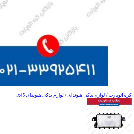
کره اتوپارت
/
لوازم یدکی هیوندای
/
لوازم یدکی هیوندای ix45