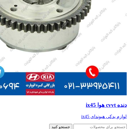
دنده cvvt هوا ix45
لوازم یدکی هیوندای ix45
جستجو کنید