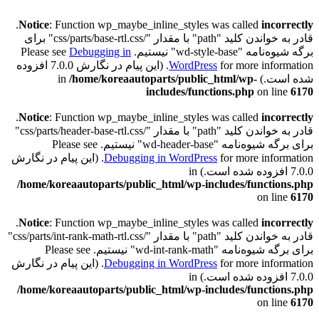
.
Notice
: Function wp_maybe_inline_styles was called
incorrectly
قادر به خواندن کلید "path" با مقدار "/css/parts/base-rtl.css" برای
برگه شیوه‌نامه "wd-style-base" نیستیم. Please see
Debugging in
WordPress
for more information. (این پیام در نگارش 7.0.0 افزوده
شده است.) in
/home/koreaautoparts/public_html/wp-
includes/functions.php
on line
6170
.
Notice
: Function wp_maybe_inline_styles was called
incorrectly
قادر به خواندن کلید "path" با مقدار "/css/parts/header-base-rtl.css"
برای برگه شیوه‌نامه "wd-header-base" نیستیم. Please see
Debugging in WordPress
for more information. (این پیام در نگارش
7.0.0 افزوده شده است.) in
/home/koreaautoparts/public_html/wp-includes/functions.php
on line
6170
.
Notice
: Function wp_maybe_inline_styles was called
incorrectly
قادر به خواندن کلید "path" با مقدار "/css/parts/int-rank-math-rtl.css"
برای برگه شیوه‌نامه "wd-int-rank-math" نیستیم. Please see
Debugging in WordPress
for more information. (این پیام در نگارش
7.0.0 افزوده شده است.) in
/home/koreaautoparts/public_html/wp-includes/functions.php
on line
6170