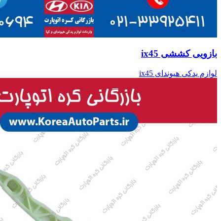
بازویی کششی ix45
لوازم یدکی هیوندای ix45