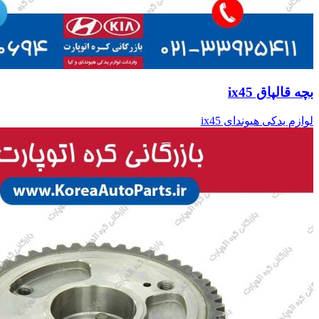
بچه قالپاق ix45
لوازم یدکی هیوندای ix45