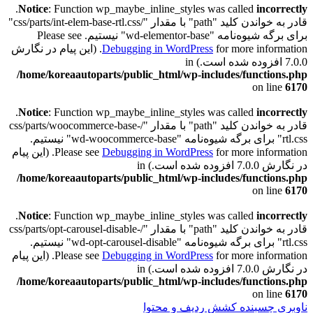
.
Notice
: Function wp_maybe_inline_styles was called
incorrectly
قادر به خواندن کلید "path" با مقدار "/css/parts/int-elem-base-rtl.css"
برای برگه شیوه‌نامه "wd-elementor-base" نیستیم. Please see
Debugging in WordPress
for more information. (این پیام در نگارش
7.0.0 افزوده شده است.) in
/home/koreaautoparts/public_html/wp-includes/functions.php
on line
6170
.
Notice
: Function wp_maybe_inline_styles was called
incorrectly
قادر به خواندن کلید "path" با مقدار "/css/parts/woocommerce-base-
rtl.css" برای برگه شیوه‌نامه "wd-woocommerce-base" نیستیم.
Debugging in WordPress
Please see
for more information. (این پیام
در نگارش 7.0.0 افزوده شده است.) in
/home/koreaautoparts/public_html/wp-includes/functions.php
on line
6170
.
Notice
: Function wp_maybe_inline_styles was called
incorrectly
قادر به خواندن کلید "path" با مقدار "/css/parts/opt-carousel-disable-
rtl.css" برای برگه شیوه‌نامه "wd-opt-carousel-disable" نیستیم.
Debugging in WordPress
Please see
for more information. (این پیام
در نگارش 7.0.0 افزوده شده است.) in
/home/koreaautoparts/public_html/wp-includes/functions.php
on line
6170
ناوبری چسبنده
کشش ردیف و محتوا