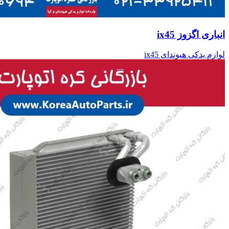
انباری اگزوز ix45
لوازم یدکی هیوندای ix45