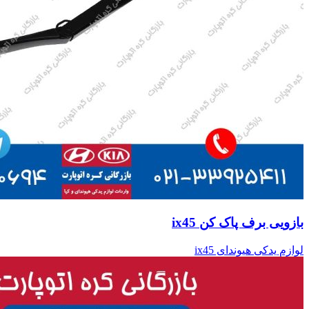
بازویی برف پاک کن ix45
لوازم یدکی هیوندای ix45