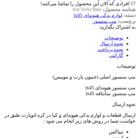
17
افرادی که الان این محصول را تماشا می‌کنند!
شناسه محصول:
83e701bc5bbe
دسته:
لوازم یدکی هیوندای ix45
برچسب:
مپ سنسور
به اشتراک بگذارید:
توضیحات
نحوه ارسال
نحوه پرداخت
گارانتی
توضیحات
مپ سنسور اصلی (جنیون پارت و موبیس)
مپ سنسور هیوندای ix45
مپ سنسور سانتافه ix45
نحوه ارسال
ارسال قطعات و لوازم یدکی هیوندای و کیا در کره اتوپارت طبق در
خواست شما در روش های زیر انجام می شود :
تیپاکس
اتوبوس