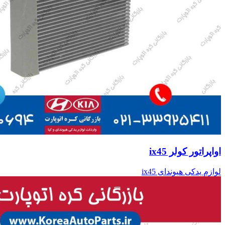
اواپراتور کولر ix45
لوازم یدکی هیوندای ix45