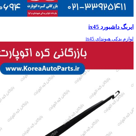
ایربگ داشبورد ix45
لوازم یدکی هیوندای ix45