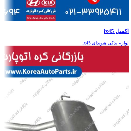
اکسل ix45
لوازم یدکی هیوندای ix45