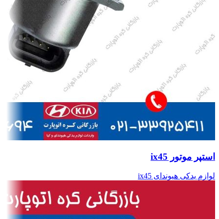
استپر موتور ix45
لوازم یدکی هیوندای ix45