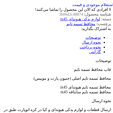
ستعلام موجودی و قیمت
9
افرادی که الان این محصول را تماشا می‌کنند!
شناسه محصول:
3b06d2c48874
دسته:
لوازم یدکی هیوندای ix45
برچسب:
محافظ تسمه تایم
به اشتراک بگذارید:
توضیحات
نحوه ارسال
نحوه پرداخت
گارانتی
توضیحات
قاب محافظ تسمه تایم
محافظ تسمه تایم اصلی (جنیون پارت و موبیس)
محافظ تسمه تایم هیوندای ix45
محافظ تسمه تایم سانتافه ix45
نحوه ارسال
ارسال قطعات و لوازم یدکی هیوندای و کیا در کره اتوپارت طبق در