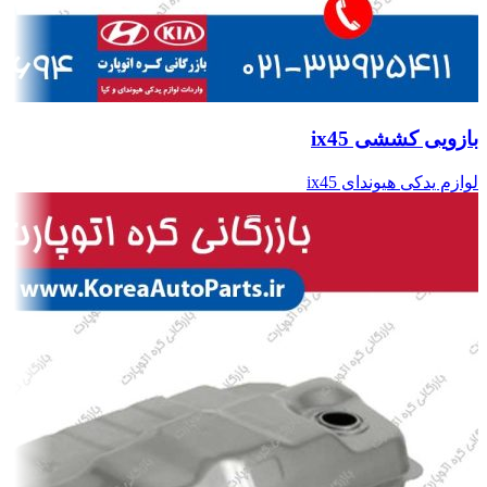
بازویی کششی ix45
لوازم یدکی هیوندای ix45