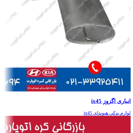
انباری اگزوز ix45
لوازم یدکی هیوندای ix45