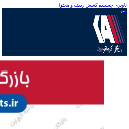
ناوبری چسبنده
کشش ردیف و محتوا
منو