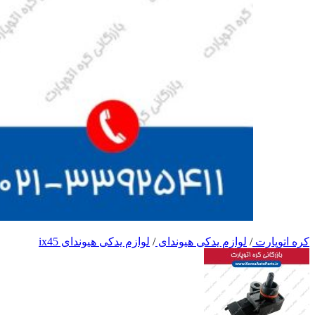
کره اتوپارت
/
لوازم یدکی هیوندای
/
لوازم یدکی هیوندای ix45