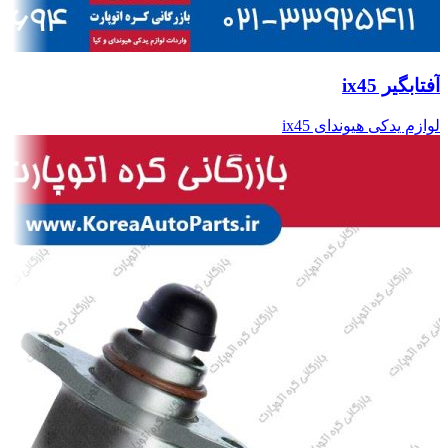
آفتابگیر ix45
لوازم یدکی هیوندای ix45