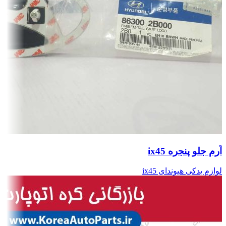
آرم جلو پنجره ix45
لوازم یدکی هیوندای ix45