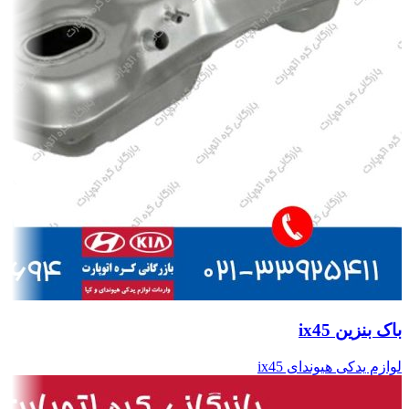
باک بنزین ix45
لوازم یدکی هیوندای ix45