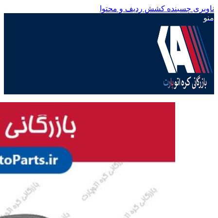
ناوبری چسبنده
کشش ردیف و محتوا
منو