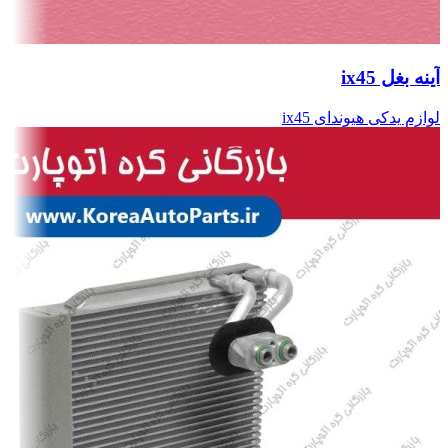
آینه بغل ix45
لوازم یدکی هیوندای ix45