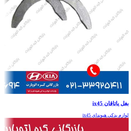
بغل یاتاقان ix45
لوازم یدکی هیوندای ix45