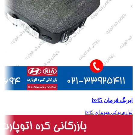
ایربگ فرمان ix45
لوازم یدکی هیوندای ix45