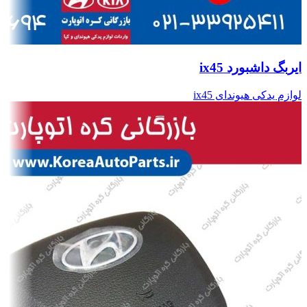
ایربگ داشبورد ix45
لوازم یدکی هیوندای ix45