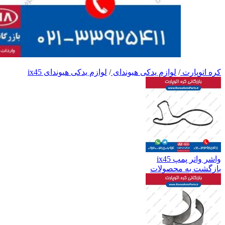
کره اتوپارت
/
لوازم یدکی هیوندای
/
لوازم یدکی هیوندای ix45
واشر واتر پمپ ix45
بازگشت به محصولات