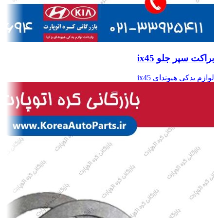
براکت سپر جلو ix45
لوازم یدکی هیوندای ix45