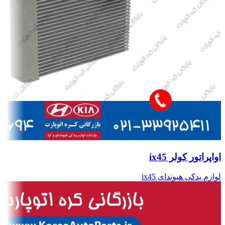
اواپراتور کولر ix45
لوازم یدکی هیوندای ix45