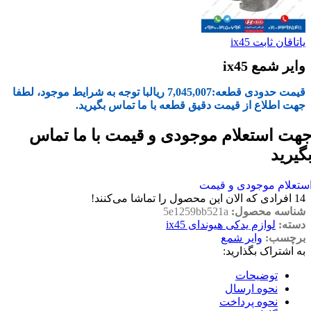
یاتاقان ثابت ix45
وایر شمع ix45
قیمت حدودی قطعه:
7,045,007
ریال
با توجه به شرایط موجود، لطفا
جهت اطلاع از قیمت دقیق قطعه با ما تماس بگیرید.
هت استعلام موجودی و قیمت با ما تماس
گیرید
ستعلام موجودی و قیمت
14
افرادی که الان این محصول را تماشا می‌کنند!
شناسه محصول:
5e1259bb521a
دسته:
لوازم یدکی هیوندای ix45
برچسب:
وایر شمع
به اشتراک بگذارید:
توضیحات
نحوه ارسال
نحوه پرداخت