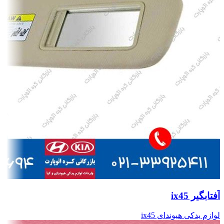
آفتابگیر ix45
لوازم یدکی هیوندای ix45