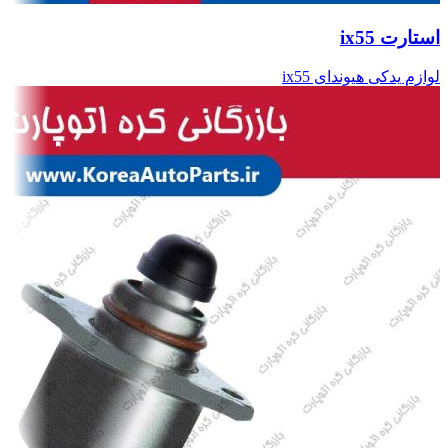
استارت ix55
لوازم یدکی هیوندای ix55