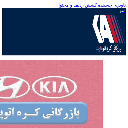
ناوبری چسبنده
کشش ردیف و محتوا
منو