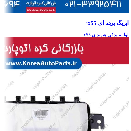
ایربگ پرده ای ix55
لوازم یدکی هیوندای ix55