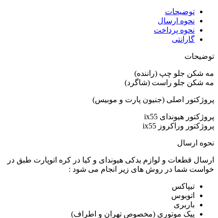
توضیحات
نحوه ارسال
نحوه پرداخت
گارانتی
توضیحات
مه شکن جلو چپ (راننده)
مه شکن جلو راست (شاگرد)
پروژکتور اصلی (جنیون پارت و موبیس)
پروژکتور هیوندای ix55
پروژکتور وراکروز ix55
نحوه ارسال
ارسال قطعات و لوازم یدکی هیوندای و کیا در کره اتوپارت طبق در
خواست شما در روش های زیر انجام می شود :
تیپاکس
اتوبوس
باربری
پیک موتوری (مخصوص تهران و اطراف)