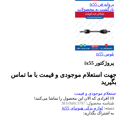
پروانه فن ix55
بازگشت به محصولات
پلوس ix55
پروژکتور ix55
هت استعلام موجودی و قیمت با ما تماس
گیرید
ستعلام موجودی و قیمت
19
افرادی که الان این محصول را تماشا می‌کنند!
شناسه محصول:
381e9a0c3787
دسته:
لوازم یدکی هیوندای ix55
به اشتراک بگذارید: