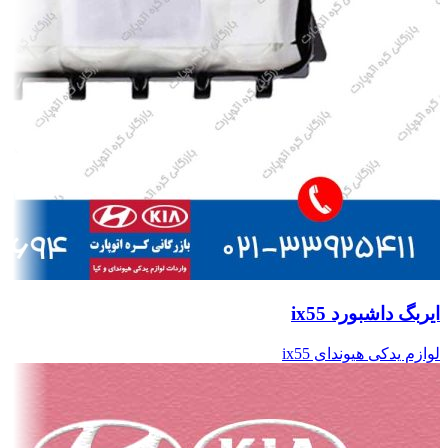
ایربگ داشبورد ix55
لوازم یدکی هیوندای ix55