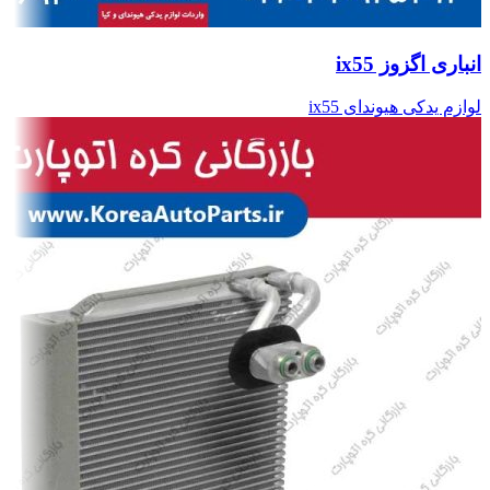
انباری اگزوز ix55
لوازم یدکی هیوندای ix55