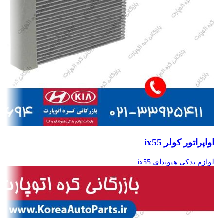
اواپراتور کولر ix55
لوازم یدکی هیوندای ix55