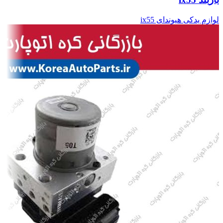
لوازم یدکی هیوندای ix55