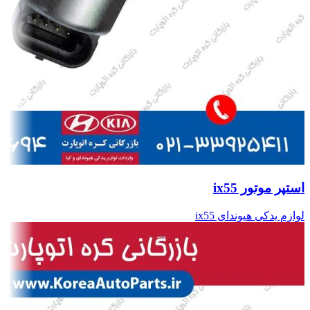
استپر موتور ix55
لوازم یدکی هیوندای ix55