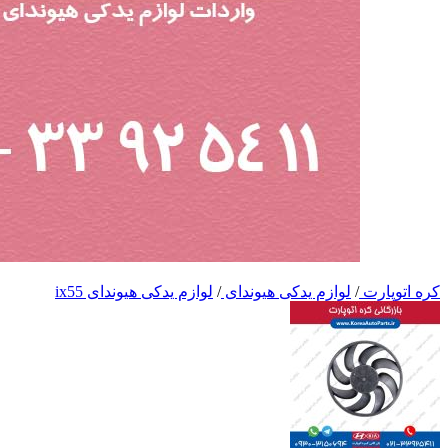
کره اتوپارت
/
لوازم یدکی هیوندای
/
لوازم یدکی هیوندای ix55