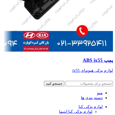
پمپ ABS ix55
لوازم یدکی هیوندای ix55
جستجو کنید
منو
دسته بندی ها
لوازم یدکی کیا
لوازم یدکی کیا اپتیما