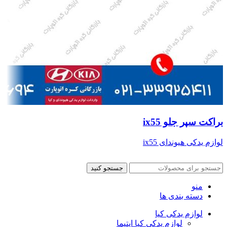
براکت سپر جلو ix55
لوازم یدکی هیوندای ix55
جستجو کنید
منو
دسته بندی ها
لوازم یدکی کیا
لوازم یدکی کیا اپتیما