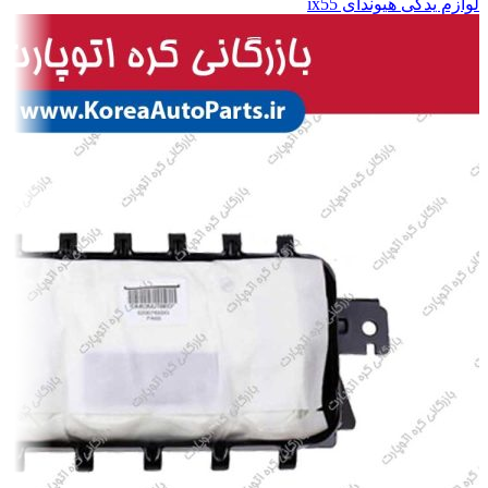
لوازم یدکی هیوندای ix55