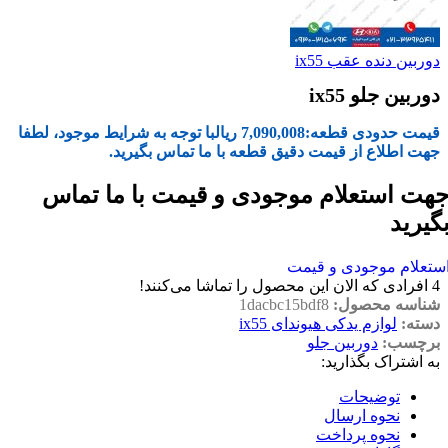
دوربین دنده عقب ix55
دوربین جلو ix55
قیمت حدودی قطعه:
7,090,008
ریال
با توجه به شرایط موجود، لطفا
جهت اطلاع از قیمت دقیق قطعه با ما تماس بگیرید.
هت استعلام موجودی و قیمت با ما تماس
گیرید
ستعلام موجودی و قیمت
4
افرادی که الان این محصول را تماشا می‌کنند!
شناسه محصول:
1dacbc15bdf8
دسته:
لوازم یدکی هیوندای ix55
برچسب:
دوربین جلو
به اشتراک بگذارید:
توضیحات
نحوه ارسال
نحوه پرداخت