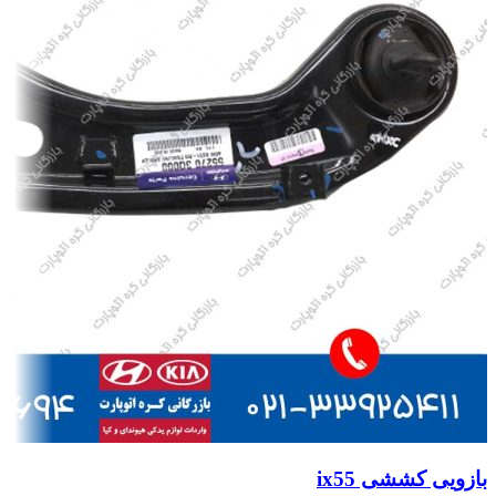
بازویی کششی ix55