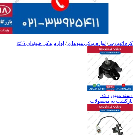
کره اتوپارت
/
لوازم یدکی هیوندای
/
لوازم یدکی هیوندای ix55
دسته موتور ix55
بازگشت به محصولات