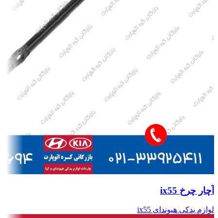
آچار چرخ ix55
لوازم یدکی هیوندای ix55