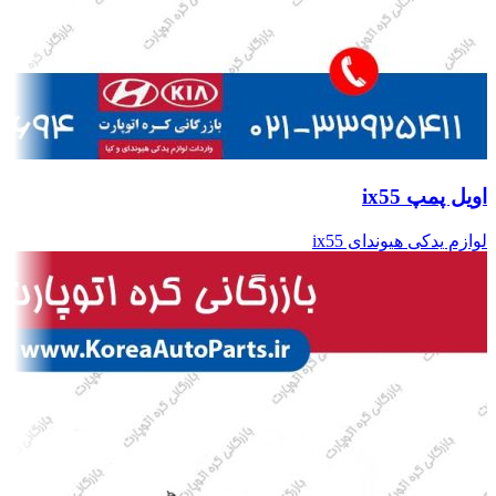
اویل پمپ ix55
لوازم یدکی هیوندای ix55