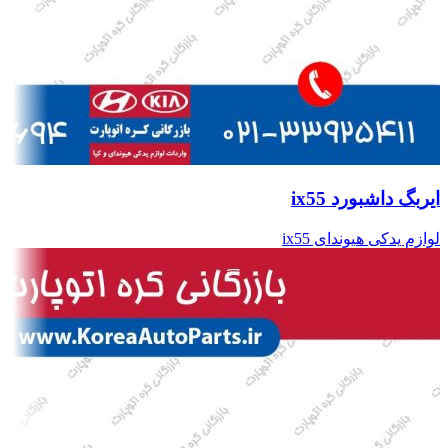
ایربگ داشبورد ix55
لوازم یدکی هیوندای ix55