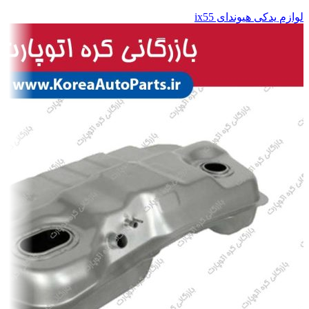
لوازم یدکی هیوندای ix55