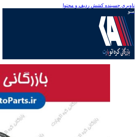
ناوبری چسبنده
کشش ردیف و محتوا
منو