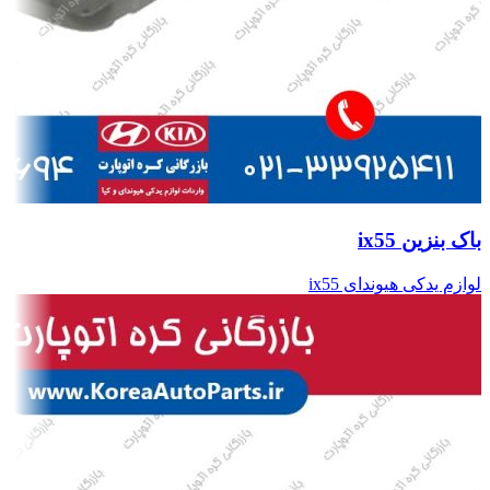
باک بنزین ix55
لوازم یدکی هیوندای ix55