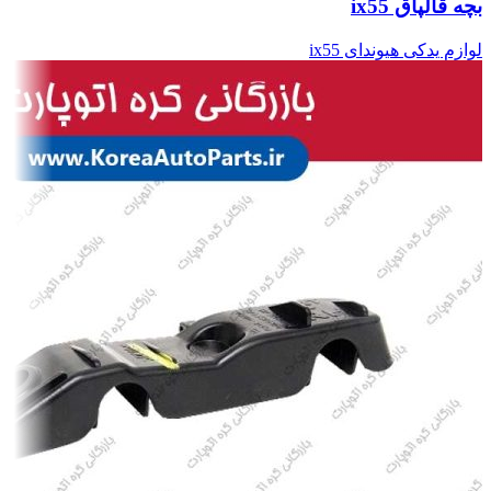
بچه قالپاق ix55
لوازم یدکی هیوندای ix55