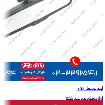
آینه وسط ix55
لوازم یدکی هیوندای ix55