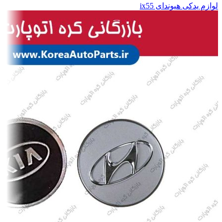
لوازم یدکی هیوندای ix55