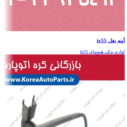
آینه بغل ix55
لوازم یدکی هیوندای ix55