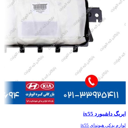
ایربگ داشبورد ix55
لوازم یدکی هیوندای ix55