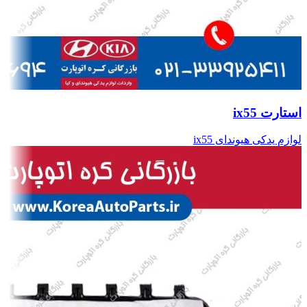
استارت ix55
لوازم یدکی هیوندای ix55