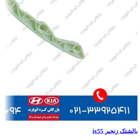
بالشتک زنجیر ix55