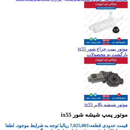
موتور پمپ چراغ شور ix55
بازگشت به محصولات
موتور شیشه بالابر ix55
موتور پمپ شیشه شور ix55
قیمت حدودی قطعه:
7,025,003
ریال
با توجه به شرایط موجود، لطفا