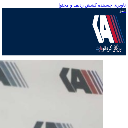
ناوبری چسبنده
کشش ردیف و محتوا
منو