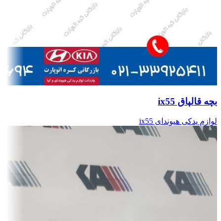
بچه قالپاق ix55
لوازم یدکی هیوندای ix55