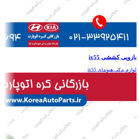
بازویی کششی ix55
لوازم یدکی هیوندای ix55