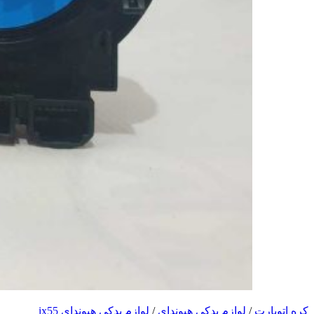
کره اتوپارت
/
لوازم یدکی هیوندای
/
لوازم یدکی هیوندای ix55