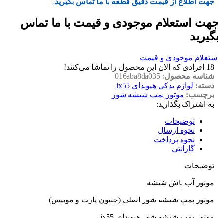
جهت اطلاع از قیمت دقیق قطعه با ما تماس بگیرید.
هت استعلام موجودی و قیمت با ما تماس
گیرید
ستعلام موجودی و قیمت
18
افرادی که الان این محصول را تماشا می‌کنند!
شناسه محصول:
016aba8da035
دسته:
لوازم یدکی هیوندای ix55
برچسب:
موتور پمپ شیشه شور
به اشتراک بگذارید:
توضیحات
نحوه ارسال
نحوه پرداخت
گارانتی
توضیحات
موتور آب پاش شیشه
موتور پمپ شیشه شور اصلی (جنیون پارت و موبیس)
موتور پمپ شیشه شور هیوندای ix55