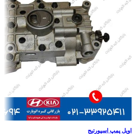
اویل پمپ اسپورتیج