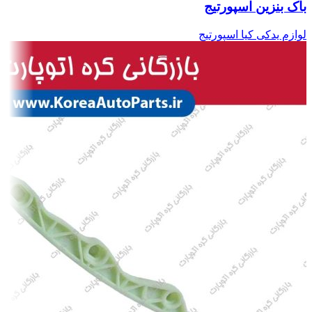
باک بنزین اسپورتیج
لوازم یدکی کیا اسپورتیج