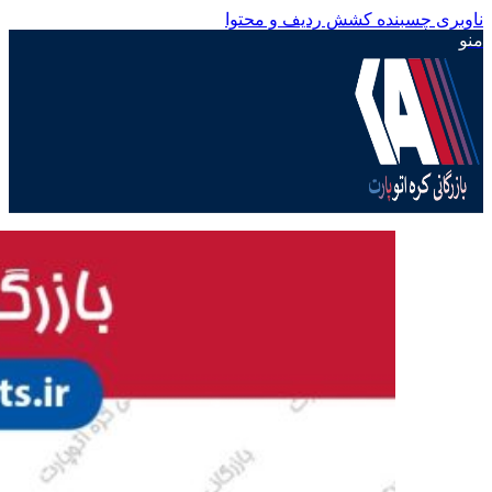
ناوبری چسبنده
کشش ردیف و محتوا
منو