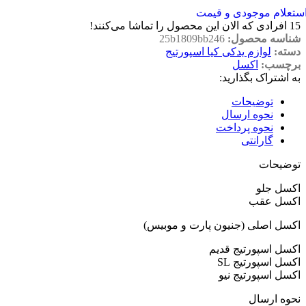
ستعلام موجودی و قیمت
15
افرادی که الان این محصول را تماشا می‌کنند!
شناسه محصول:
25b1809bb246
دسته:
لوازم یدکی کیا اسپورتیج
برچسب:
اکسل
به اشتراک بگذارید:
توضیحات
نحوه ارسال
نحوه پرداخت
گارانتی
توضیحات
اکسل جلو
اکسل عقب
اکسل اصلی (جنیون پارت و موبیس)
اکسل اسپورتیج قدیم
اکسل اسپورتیج SL
اکسل اسپورتیج نیو
نحوه ارسال