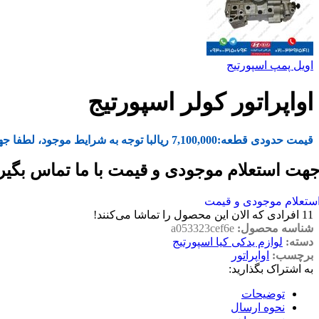
اویل پمپ اسپورتیج
اواپراتور کولر اسپورتیج
قیمت حدودی قطعه:
7,100,000
ریال
با توجه به شرایط موجود، لطفا جه
هت استعلام موجودی و قیمت با ما تماس بگیر
ستعلام موجودی و قیمت
11
افرادی که الان این محصول را تماشا می‌کنند!
شناسه محصول:
a053323cef6e
دسته:
لوازم یدکی کیا اسپورتیج
برچسب:
اواپراتور
به اشتراک بگذارید:
توضیحات
نحوه ارسال