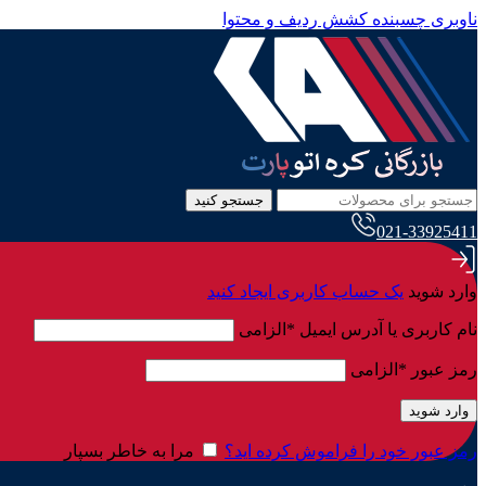
ناوبری چسبنده
کشش ردیف و محتوا
جستجو کنید
021-33925411
وارد شوید
یک حساب کاربری ایجاد کنید
نام کاربری یا آدرس ایمیل
*
الزامی
رمز عبور
*
الزامی
وارد شوید
رمز عبور خود را فراموش کرده اید؟
مرا به خاطر بسپار