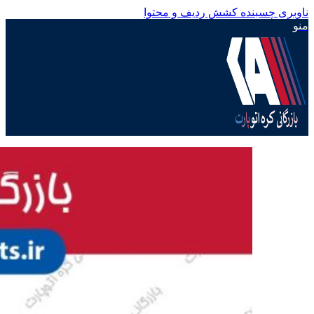
ناوبری چسبنده
کشش ردیف و محتوا
منو