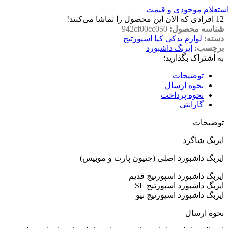
ستعلام موجودی و قیمت
12
افرادی که الان این محصول را تماشا می‌کنند!
شناسه محصول:
942cf00cc050
دسته:
لوازم یدکی کیا اسپورتیج
برچسب:
ایربگ داشبورد
به اشتراک بگذارید:
توضیحات
نحوه ارسال
نحوه پرداخت
گارانتی
توضیحات
ایربگ شاگرد
ایربگ داشبورد اصلی (جنیون پارت و موبیس)
ایربگ داشبورد اسپورتیج قدیم
ایربگ داشبورد اسپورتیج SL
ایربگ داشبورد اسپورتیج نیو
نحوه ارسال