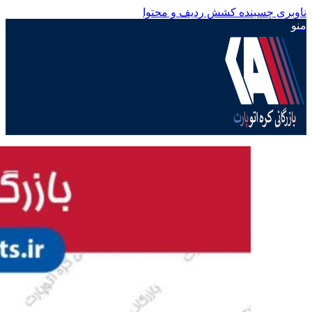
ناوبری چسبنده
کشش ردیف و محتوا
منو