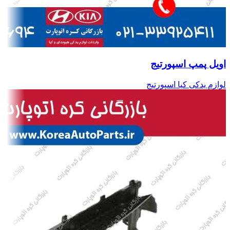
اویل پمپ اسپورتیج
لوازم یدکی کیا اسپورتیج