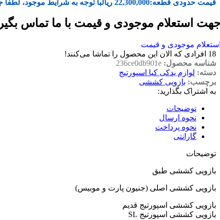
قیمت حدودی قطعه:
22,300,000
ریال
با توجه به شرایط موجود، لطفا ج
هت استعلام موجودی و قیمت با ما تماس بگیر
ستعلام موجودی و قیمت
18
افرادی که الان این محصول را تماشا می‌کنند!
شناسه محصول:
236ce0db901e
دسته:
لوازم یدکی کیا اسپورتیج
برچسب:
بازویی کششی
به اشتراک بگذارید:
توضیحات
نحوه ارسال
نحوه پرداخت
گارانتی
توضیحات
بازویی کششی طبق
بازویی کششی اصلی (جنیون پارت و موبیس)
بازویی کششی اسپورتیج قدیم
بازویی کششی اسپورتیج SL