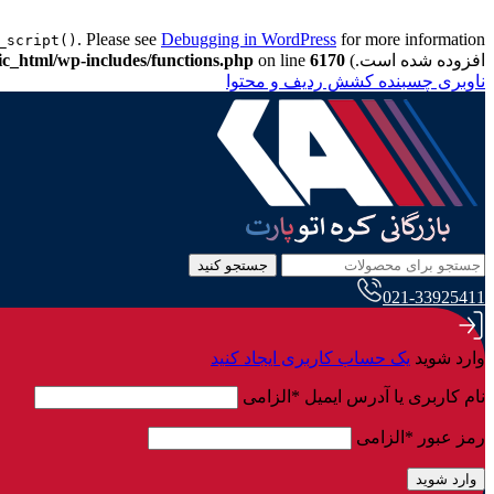
. Please see
Debugging in WordPress
_script()
افزوده شده است.) in
6170
on line
ic_html/wp-includes/functions.php
ناوبری چسبنده
کشش ردیف و محتوا
جستجو کنید
021-33925411
وارد شوید
یک حساب کاربری ایجاد کنید
نام کاربری یا آدرس ایمیل
*
الزامی
رمز عبور
*
الزامی
وارد شوید