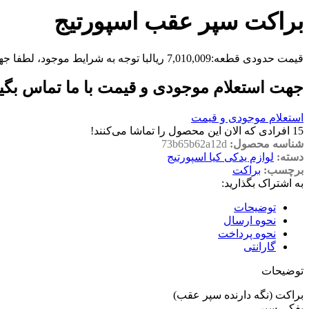
براکت سپر عقب اسپورتیج
قیمت حدودی قطعه:
7,010,009
ریال
با توجه به شرایط موجود، لطفا جه
جهت استعلام موجودی و قیمت با ما تماس بگی
استعلام موجودی و قیمت
15
افرادی که الان این محصول را تماشا می‌کنند!
شناسه محصول:
73b65b62a12d
دسته:
لوازم یدکی کیا اسپورتیج
برچسب:
براکت
به اشتراک بگذارید:
توضیحات
نحوه ارسال
نحوه پرداخت
گارانتی
توضیحات
براکت (نگه دارنده سپر عقب)
پفکی سپر