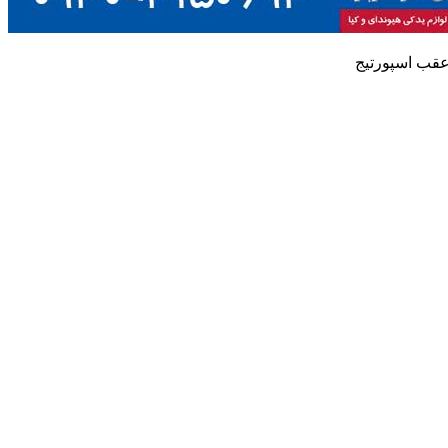
قب اسپورتیج