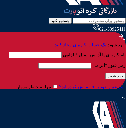
جستجو کنید
021-33925411
وارد شوید
یک حساب کاربری ایجاد کنید
نام کاربری یا آدرس ایمیل
*
الزامی
رمز عبور
*
الزامی
وارد شوید
رمز عبور خود را فراموش کرده اید؟
مرا به خاطر بسپار
منو