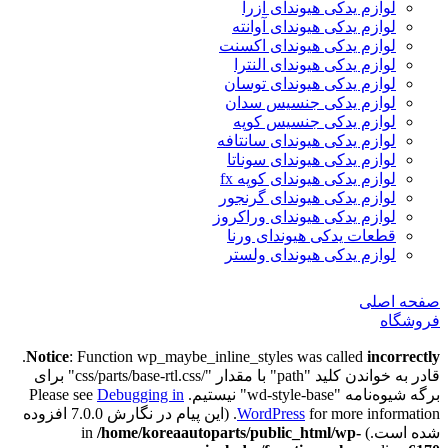
لوازم یدکی هیوندای آزرا
لوازم یدکی هیوندای آوانته
لوازم یدکی هیوندای اکسنت
لوازم یدکی هیوندای النترا
لوازم یدکی هیوندای توسان
لوازم یدکی جنسیس سدان
لوازم یدکی جنسیس کوپه
لوازم یدکی هیوندای سانتافه
لوازم یدکی هیوندای سوناتا
لوازم یدکی هیوندای کوپه fx
لوازم یدکی هیوندای گرنجور
لوازم یدکی هیوندای وراکروز
قطعات یدکی هیوندای ورنا
لوازم یدکی هیوندای ولستر
صفحه اصلی
فروشگاه
.
Notice
: Function wp_maybe_inline_styles was called
incorrectly
قادر به خواندن کلید "path" با مقدار "/css/parts/base-rtl.css" برای
برگه شیوه‌نامه "wd-style-base" نیستیم. Please see
Debugging in
WordPress
for more information. (این پیام در نگارش 7.0.0 افزوده
شده است.) in
/home/koreaautoparts/public_html/wp-