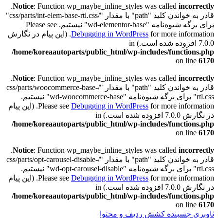
.
Notice
: Function wp_maybe_inline_styles was called
incorrectly
قادر به خواندن کلید "path" با مقدار "/css/parts/int-elem-base-rtl.css"
برای برگه شیوه‌نامه "wd-elementor-base" نیستیم. Please see
Debugging in WordPress
for more information. (این پیام در نگارش
7.0.0 افزوده شده است.) in
/home/koreaautoparts/public_html/wp-includes/functions.php
on line
6170
.
Notice
: Function wp_maybe_inline_styles was called
incorrectly
قادر به خواندن کلید "path" با مقدار "/css/parts/woocommerce-base-
rtl.css" برای برگه شیوه‌نامه "wd-woocommerce-base" نیستیم.
Debugging in WordPress
Please see
for more information. (این پیام
در نگارش 7.0.0 افزوده شده است.) in
/home/koreaautoparts/public_html/wp-includes/functions.php
on line
6170
.
Notice
: Function wp_maybe_inline_styles was called
incorrectly
قادر به خواندن کلید "path" با مقدار "/css/parts/opt-carousel-disable-
rtl.css" برای برگه شیوه‌نامه "wd-opt-carousel-disable" نیستیم.
Debugging in WordPress
Please see
for more information. (این پیام
در نگارش 7.0.0 افزوده شده است.) in
/home/koreaautoparts/public_html/wp-includes/functions.php
on line
6170
ناوبری چسبنده
کشش ردیف و محتوا