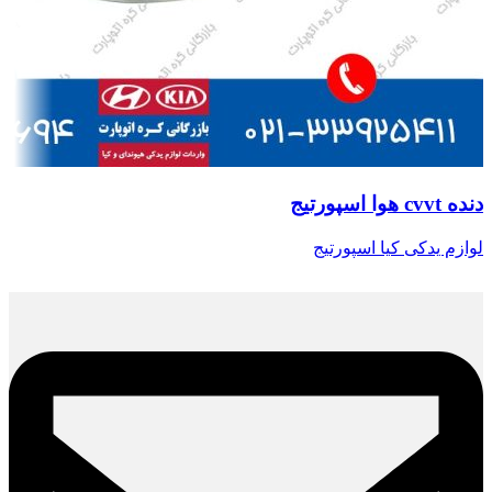
دنده cvvt هوا اسپورتیج
لوازم یدکی کیا اسپورتیج