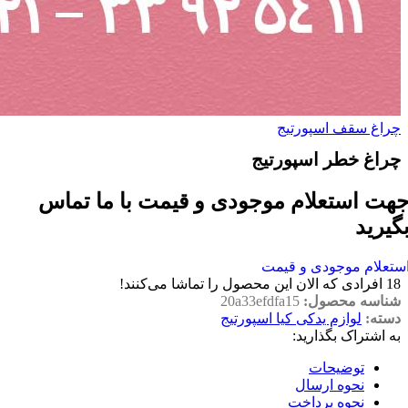
چراغ سقف اسپورتیج
چراغ خطر اسپورتیج
هت استعلام موجودی و قیمت با ما تماس
گیرید
ستعلام موجودی و قیمت
18
افرادی که الان این محصول را تماشا می‌کنند!
شناسه محصول:
20a33efdfa15
دسته:
لوازم یدکی کیا اسپورتیج
به اشتراک بگذارید:
توضیحات
نحوه ارسال
نحوه پرداخت