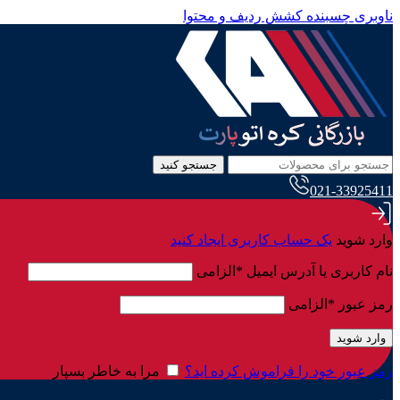
ناوبری چسبنده
کشش ردیف و محتوا
جستجو کنید
021-33925411
وارد شوید
یک حساب کاربری ایجاد کنید
نام کاربری یا آدرس ایمیل
*
الزامی
رمز عبور
*
الزامی
وارد شوید
رمز عبور خود را فراموش کرده اید؟
مرا به خاطر بسپار