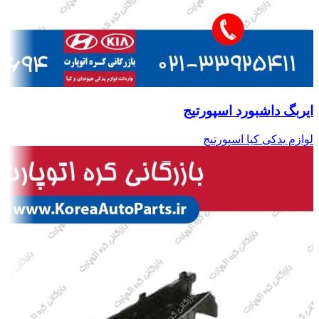
ایربگ داشبورد اسپورتیج
لوازم یدکی کیا اسپورتیج