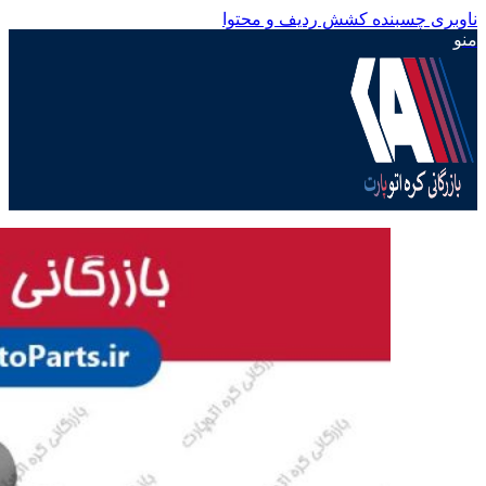
ناوبری چسبنده
کشش ردیف و محتوا
منو