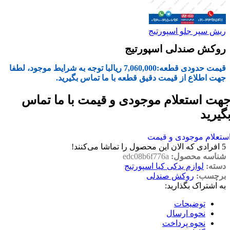
ریش سپر جلو اسپورتیج
روکش صندلی اسپورتیج
قیمت حدودی قطعه:
7,060,000
ریال
با توجه به شرایط موجود، لطفا
جهت اطلاع از قیمت دقیق قطعه با ما تماس بگیرید.
هت استعلام موجودی و قیمت با ما تماس
گیرید
ستعلام موجودی و قیمت
5
افرادی که الان این محصول را تماشا می‌کنند!
شناسه محصول:
edc08b6f776a
دسته:
لوازم یدکی کیا اسپورتیج
برچسب:
روکش صندلی
به اشتراک بگذارید:
توضیحات
نحوه ارسال
نحوه پرداخت