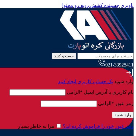
ناوبری چسبنده
کشش ردیف و محتوا
جستجو کنید
021-33925411
وارد شوید
یک حساب کاربری ایجاد کنید
نام کاربری یا آدرس ایمیل
*
الزامی
رمز عبور
*
الزامی
وارد شوید
رمز عبور خود را فراموش کرده اید؟
مرا به خاطر بسپار