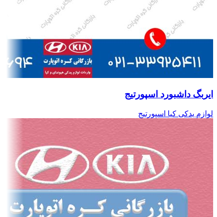
ایربگ داشبورد اسپورتیج
لوازم یدکی کیا اسپورتیج