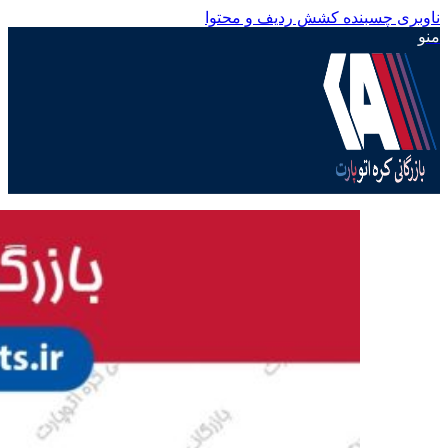
ناوبری چسبنده
کشش ردیف و محتوا
منو