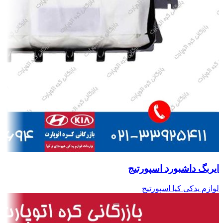
ایربگ داشبورد اسپورتیج
لوازم یدکی کیا اسپورتیج