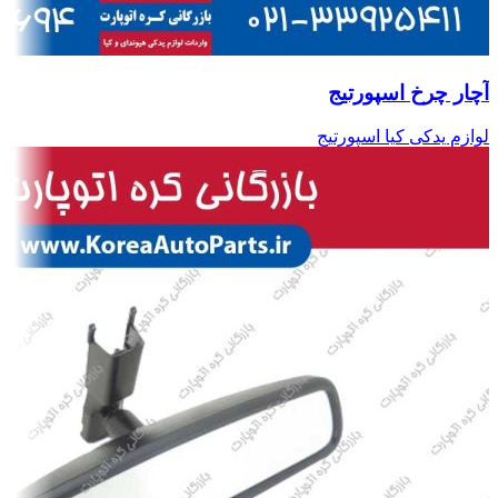
آچار چرخ اسپورتیج
لوازم یدکی کیا اسپورتیج