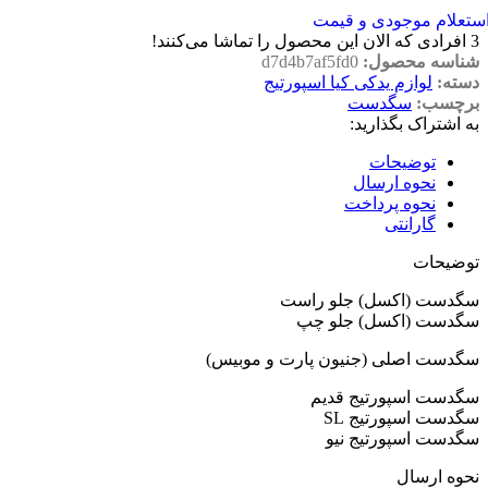
ستعلام موجودی و قیمت
3
افرادی که الان این محصول را تماشا می‌کنند!
شناسه محصول:
d7d4b7af5fd0
دسته:
لوازم یدکی کیا اسپورتیج
برچسب:
سگدست
به اشتراک بگذارید:
توضیحات
نحوه ارسال
نحوه پرداخت
گارانتی
توضیحات
سگدست (اکسل) جلو راست
سگدست (اکسل) جلو چپ
سگدست اصلی (جنیون پارت و موبیس)
سگدست اسپورتیج قدیم
سگدست اسپورتیج SL
سگدست اسپورتیج نیو
نحوه ارسال