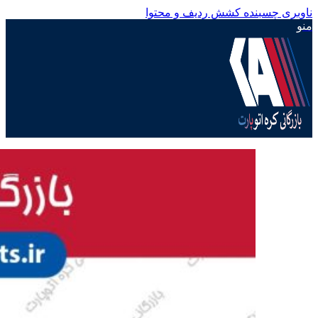
ناوبری چسبنده
کشش ردیف و محتوا
منو