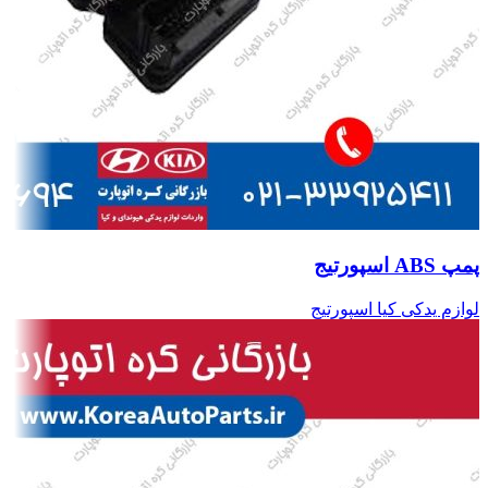
پمپ ABS اسپورتیج
لوازم یدکی کیا اسپورتیج