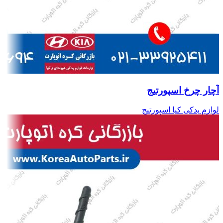
آچار چرخ اسپورتیج
لوازم یدکی کیا اسپورتیج