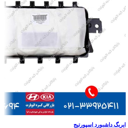
ایربگ داشبورد اسپورتیج