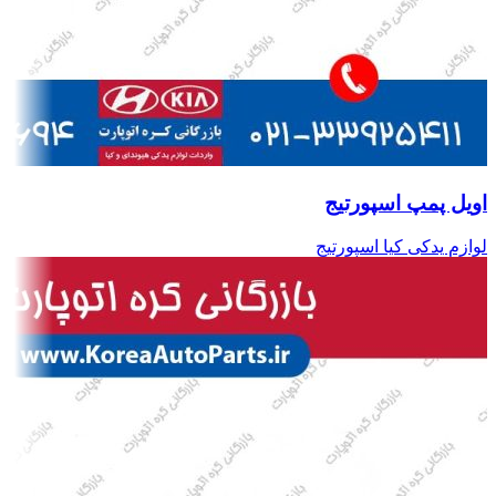
اویل پمپ اسپورتیج
لوازم یدکی کیا اسپورتیج