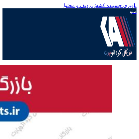
ناوبری چسبنده
کشش ردیف و محتوا
منو