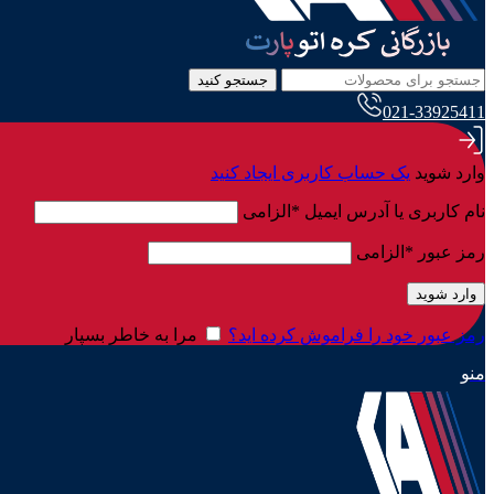
جستجو کنید
021-33925411
وارد شوید
یک حساب کاربری ایجاد کنید
نام کاربری یا آدرس ایمیل
*
الزامی
رمز عبور
*
الزامی
وارد شوید
رمز عبور خود را فراموش کرده اید؟
مرا به خاطر بسپار
منو