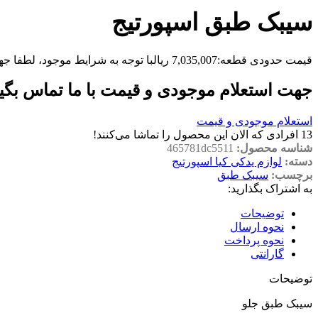
سیبک طبق اسپورتیج
قیمت حدودی قطعه:
7,035,007
ریال
با توجه به شرایط موجود، لطفا جه
جهت استعلام موجودی و قیمت با ما تماس بگی
استعلام موجودی و قیمت
13
افرادی که الان این محصول را تماشا می‌کنند!
شناسه محصول:
465781dc5511
دسته:
لوازم یدکی کیا اسپورتیج
برچسب:
سیبک طبق
به اشتراک بگذارید:
توضیحات
نحوه ارسال
نحوه پرداخت
گارانتی
توضیحات
سیبک طبق جلو