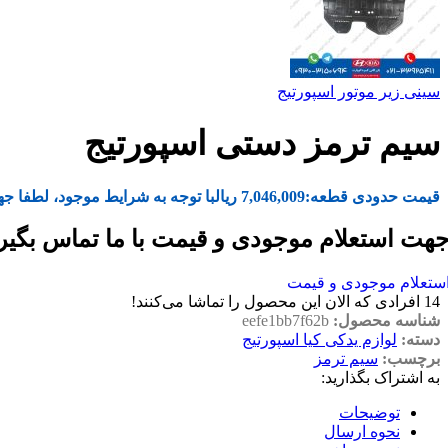
سینی زیر موتور اسپورتیج
سیم ترمز دستی اسپورتیج
قیمت حدودی قطعه:
7,046,009
ریال
با توجه به شرایط موجود، لطفا جه
هت استعلام موجودی و قیمت با ما تماس بگیر
ستعلام موجودی و قیمت
14
افرادی که الان این محصول را تماشا می‌کنند!
شناسه محصول:
eefe1bb7f62b
دسته:
لوازم یدکی کیا اسپورتیج
برچسب:
سیم ترمز
به اشتراک بگذارید:
توضیحات
نحوه ارسال