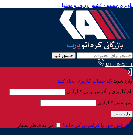
ناوبری چسبنده
کشش ردیف و محتوا
جستجو کنید
021-33925411
وارد شوید
یک حساب کاربری ایجاد کنید
نام کاربری یا آدرس ایمیل
*
الزامی
رمز عبور
*
الزامی
وارد شوید
رمز عبور خود را فراموش کرده اید؟
مرا به خاطر بسپار