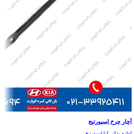
آچار چرخ اسپورتیج
لوازم یدکی کیا اسپورتیج