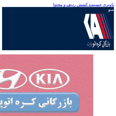
ناوبری چسبنده
کشش ردیف و محتوا
منو