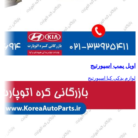
اویل پمپ اسپورتیج
لوازم یدکی کیا اسپورتیج