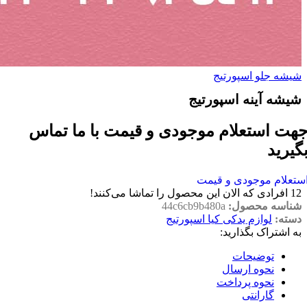
شیشه جلو اسپورتیج
شیشه آینه اسپورتیج
هت استعلام موجودی و قیمت با ما تماس
گیرید
ستعلام موجودی و قیمت
12
افرادی که الان این محصول را تماشا می‌کنند!
شناسه محصول:
44c6cb9b480a
دسته:
لوازم یدکی کیا اسپورتیج
به اشتراک بگذارید:
توضیحات
نحوه ارسال
نحوه پرداخت
گارانتی