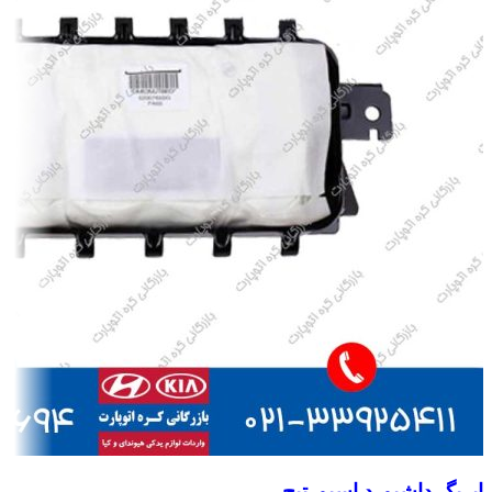
ایربگ داشبورد اسپورتیج