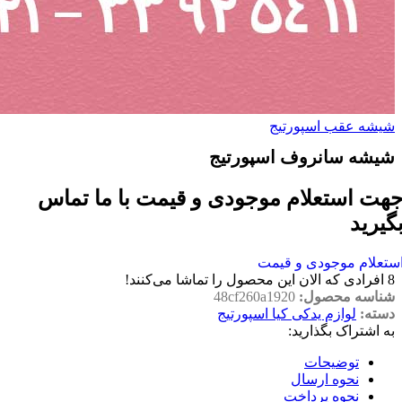
شیشه عقب اسپورتیج
شیشه سانروف اسپورتیج
هت استعلام موجودی و قیمت با ما تماس
گیرید
ستعلام موجودی و قیمت
8
افرادی که الان این محصول را تماشا می‌کنند!
شناسه محصول:
48cf260a1920
دسته:
لوازم یدکی کیا اسپورتیج
به اشتراک بگذارید:
توضیحات
نحوه ارسال
نحوه پرداخت