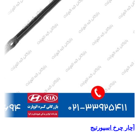
آچار چرخ اسپورتیج