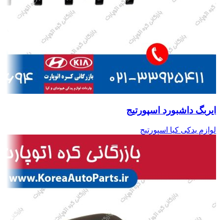
ایربگ داشبورد اسپورتیج
لوازم یدکی کیا اسپورتیج