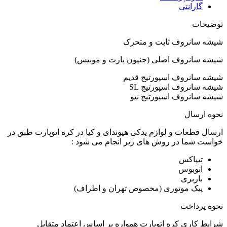
گارانتی
توضیحات
شیشه سانروف ثابت و متحرک
شیشه سانروف اصلی (جنیون پارت و موبیس)
شیشه سانروف اسپورتیج قدیم
شیشه سانروف اسپورتیج SL
شیشه سانروف اسپورتیج نیو
نحوه ارسال
ارسال قطعات و لوازم یدکی هیوندای و کیا در کره اتوپارت طبق در
خواست شما در روش های زیر انجام می شود :
تیپاکس
اتوبوس
باربری
پیک موتوری (مخصوص تهران و اطراف)
نحوه پرداخت
شرایط کاری کره اتوپارت همواره بر اساس اعتماد متقابل