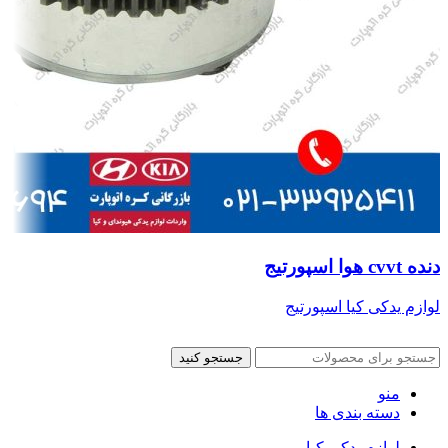
دنده cvvt هوا اسپورتیج
لوازم یدکی کیا اسپورتیج
جستجو کنید
منو
دسته بندی ها
لوازم یدکی کیا