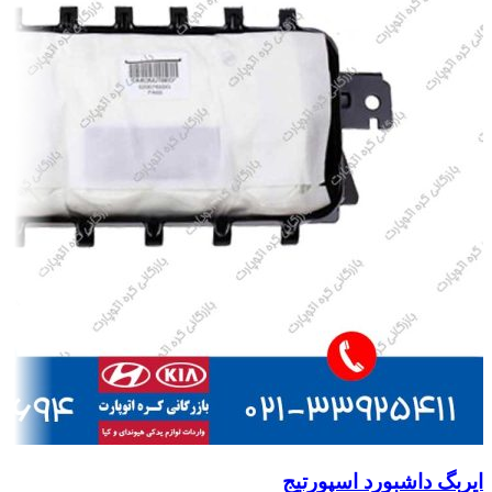
ایربگ داشبورد اسپورتیج