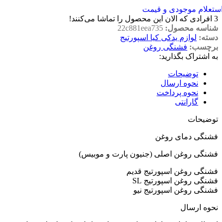
ستعلام موجودی و قیمت
3
افرادی که الان این محصول را تماشا می‌کنند!
شناسه محصول:
22c881eea735
دسته:
لوازم یدکی کیا اسپورتیج
برچسب:
فشنگی روغن
به اشتراک بگذارید:
توضیحات
نحوه ارسال
نحوه پرداخت
گارانتی
توضیحات
فشنگی دمای روغن
فشنگی روغن اصلی (جنیون پارت و موبیس)
فشنگی روغن اسپورتیج قدیم
فشنگی روغن اسپورتیج SL
فشنگی روغن اسپورتیج نیو
نحوه ارسال