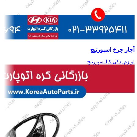
آچار چرخ اسپورتیج
لوازم یدکی کیا اسپورتیج