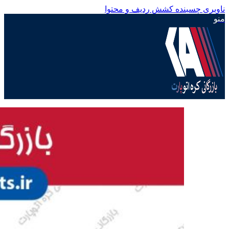
ناوبری چسبنده
کشش ردیف و محتوا
منو