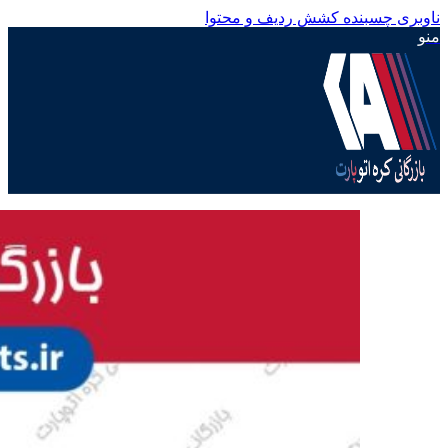
ناوبری چسبنده
کشش ردیف و محتوا
منو