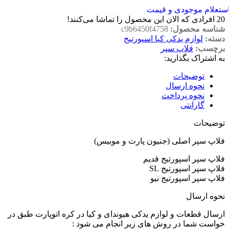
ستعلام موجودی و قیمت
20
افرادی که الان این محصول را تماشا می‌کنند!
شناسه محصول:
c9b6450f4758
دسته:
لوازم یدکی کیا اسپورتیج
برچسب:
فلاپ سپر
به اشتراک بگذارید:
توضیحات
نحوه ارسال
نحوه پرداخت
گارانتی
توضیحات
فلاپ سپر اصلی (جنیون پارت و موبیس)
فلاپ سپر اسپورتیج قدیم
فلاپ سپر اسپورتیج SL
فلاپ سپر اسپورتیج نیو
نحوه ارسال
ارسال قطعات و لوازم یدکی هیوندای و کیا در کره اتوپارت طبق در
خواست شما در روش های زیر انجام می شود :