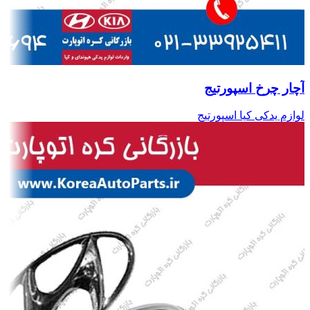
آچار چرخ اسپورتیج
لوازم یدکی کیا اسپورتیج