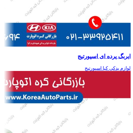
ایربگ پرده ای اسپورتیج
لوازم یدکی کیا اسپورتیج