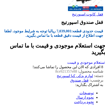
قفل کاپوت اسپورتیج
قفل صندوق اسپورتیج
قیمت حدودی قطعه:
7,039,001
ریال
با توجه به شرایط موجود، لطفا
جهت اطلاع از قیمت دقیق قطعه با ما تماس بگیرید.
هت استعلام موجودی و قیمت با ما تماس
گیرید
ستعلام موجودی و قیمت
8
افرادی که الان این محصول را تماشا می‌کنند!
شناسه محصول:
8ce921357e88
دسته:
لوازم یدکی کیا اسپورتیج
برچسب:
قفل صندوق
به اشتراک بگذارید:
توضیحات
نحوه ارسال
نحوه پرداخت