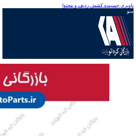
ناوبری چسبنده
کشش ردیف و محتوا
منو