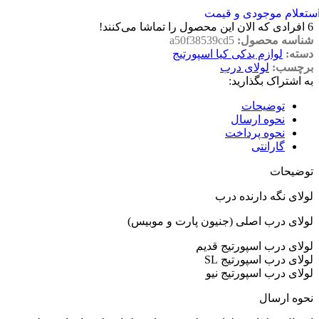
ستعلام موجودی و قیمت
6
افرادی که الان این محصول را تماشا می‌کنند!
شناسه محصول:
a50f38539cd5
دسته:
لوازم یدکی کیا اسپورتیج
برچسب:
لولای درب
به اشتراک بگذارید:
توضیحات
نحوه ارسال
نحوه پرداخت
گارانتی
توضیحات
لولای نگه دارنده درب
لولای درب اصلی (جنیون پارت و موبیس)
لولای درب اسپورتیج قدیم
لولای درب اسپورتیج SL
لولای درب اسپورتیج نیو
نحوه ارسال