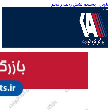
ناوبری چسبنده
کشش ردیف و محتوا
منو