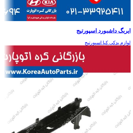
ایربگ داشبورد اسپورتیج
لوازم یدکی کیا اسپورتیج