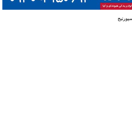
پورتیج