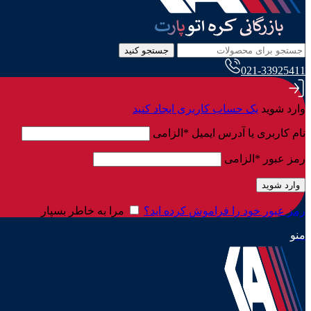
جستجو کنید
021-33925411
وارد شوید
یک حساب کاربری ایجاد کنید
نام کاربری یا آدرس ایمیل
*
الزامی
رمز عبور
*
الزامی
وارد شوید
رمز عبور خود را فراموش کرده اید؟
مرا به خاطر بسپار
منو