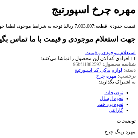
مهره چرخ اسپورتیج
قیمت حدودی قطعه:
7,003,007
ریال
با توجه به شرایط موجود، لطفا جه
جهت استعلام موجودی و قیمت با ما تماس بگی
استعلام موجودی و قیمت
11
افرادی که الان این محصول را تماشا می‌کنند!
شناسه محصول:
95bf11882597
دسته:
لوازم یدکی کیا اسپورتیج
برچسب:
مهره چرخ
به اشتراک بگذارید:
توضیحات
نحوه ارسال
نحوه پرداخت
گارانتی
توضیحات
مهره رینگ چرخ