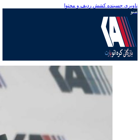
ناوبری چسبنده
کشش ردیف و محتوا
منو