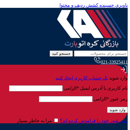
ناوبری چسبنده
کشش ردیف و محتوا
جستجو کنید
021-33925411
وارد شوید
یک حساب کاربری ایجاد کنید
نام کاربری یا آدرس ایمیل
*
الزامی
رمز عبور
*
الزامی
وارد شوید
رمز عبور خود را فراموش کرده اید؟
مرا به خاطر بسپار