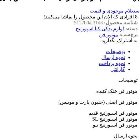
ستعلام موجودی و قیمت
8
افرادی که الان این محصول را تماشا می‌کنند!
شناسه محصول:
5127b0af31d8
دسته:
لوازم یدکی کیا اسپورتیج
برچسب:
موتور فن
به اشتراک بگذارید:
توضیحات
نحوه ارسال
نحوه پرداخت
گارانتی
توضیحات
موتور فن خنک کننده
موتور فن اصلی (جنیون پارت و موبیس)
موتور فن اسپورتیج قدیم
موتور فن اسپورتیج SL
موتور فن اسپورتیج نیو
نحوه ارسال