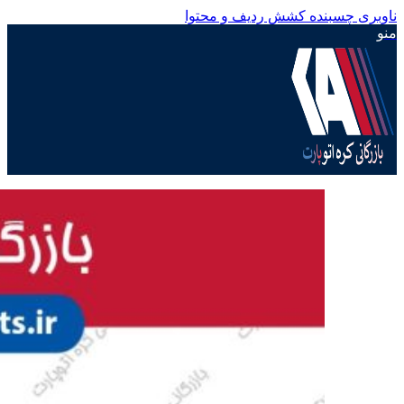
ناوبری چسبنده
کشش ردیف و محتوا
منو