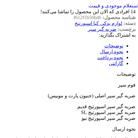
ستعلام موجودی و قیمت
14
افرادی که الان این محصول را تماشا می‌کنند!
شناسه محصول:
f612f1b56bd6
دسته:
لوازم یدکی کیا اسپورتیج
برچسب:
ضربه گیر سپر
به اشتراک بگذارید:
توضیحات
نحوه ارسال
نحوه پرداخت
گارانتی
توضیحات
فوم سپر
ضربه گیر سپر اصلی (جنیون پارت و موبیس)
ضربه گیر سپر اسپورتیج قدیم
ضربه گیر سپر اسپورتیج SL
ضربه گیر سپر اسپورتیج نیو
نحوه ارسال