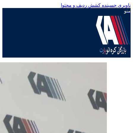
ناوبری چسبنده
کشش ردیف و محتوا
منو