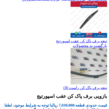
تیغه برف پاک کن عقب اسپورتیج
بازگشت به محصولات
تیغه برف پاک کن راست i30
بازویی برف پاک کن عقب اسپورتیج
قیمت حدودی قطعه:
7,030,008
ریال
با توجه به شرایط موجود، لطفا