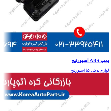
پمپ ABS اسپورتیج
لوازم یدکی کیا اسپورتیج