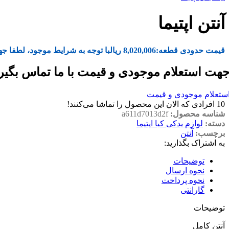
آنتن اپتیما
قیمت حدودی قطعه:
8,020,006
ریال
با توجه به شرایط موجود، لطفا جه
هت استعلام موجودی و قیمت با ما تماس بگیر
ستعلام موجودی و قیمت
10
افرادی که الان این محصول را تماشا می‌کنند!
شناسه محصول:
a611d7013d2f
دسته:
لوازم یدکی کیا اپتیما
برچسب:
آنتن
به اشتراک بگذارید:
توضیحات
نحوه ارسال
نحوه پرداخت
گارانتی
توضیحات
آنتن کامل