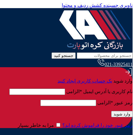
ناوبری چسبنده
کشش ردیف و محتوا
جستجو کنید
021-33925411
وارد شوید
یک حساب کاربری ایجاد کنید
نام کاربری یا آدرس ایمیل
*
الزامی
رمز عبور
*
الزامی
وارد شوید
رمز عبور خود را فراموش کرده اید؟
مرا به خاطر بسپار