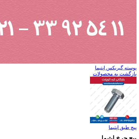
پوسته گیربکس اپتیما
بازگشت به محصولات
پیچ طبق اپتیما
پیچ چرخ اپتیما