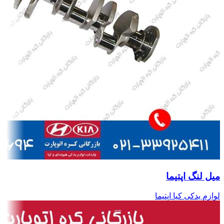
میل لنگ اپتیما
لوازم یدکی کیا اپتیما