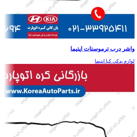
واشر درب ترموستات اپتیما
لوازم یدکی کیا اپتیما