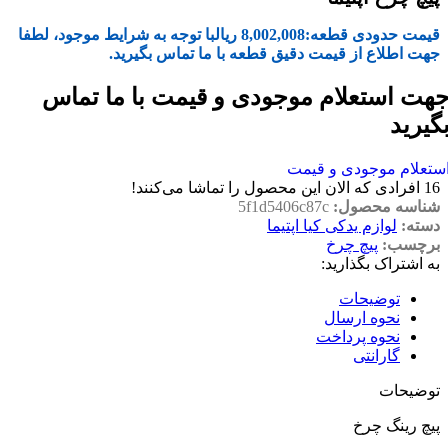
قیمت حدودی قطعه:
8,002,008
ریال
با توجه به شرایط موجود، لطفا
جهت اطلاع از قیمت دقیق قطعه با ما تماس بگیرید.
هت استعلام موجودی و قیمت با ما تماس
گیرید
ستعلام موجودی و قیمت
16
افرادی که الان این محصول را تماشا می‌کنند!
شناسه محصول:
5f1d5406c87c
دسته:
لوازم یدکی کیا اپتیما
برچسب:
پیچ چرخ
به اشتراک بگذارید:
توضیحات
نحوه ارسال
نحوه پرداخت
گارانتی
توضیحات
پیچ رینگ چرخ