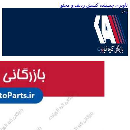
ناوبری چسبنده
کشش ردیف و محتوا
منو