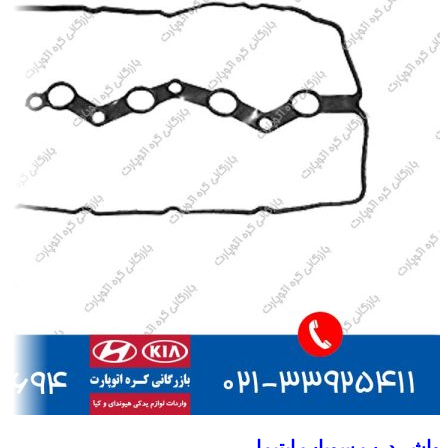
واشر درب سوپاپ اپتیما