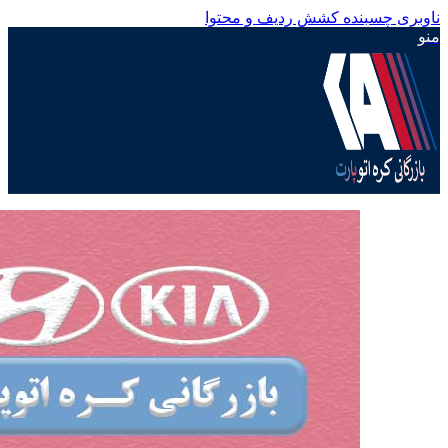
ناوبری چسبنده
کشش ردیف و محتوا
منو