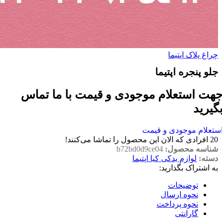
چراغ پلاک اپتیما
جلو پنجره اپتیما
هت استعلام موجودی و قیمت با ما تماس
گیرید
ستعلام موجودی و قیمت
20
افرادی که الان این محصول را تماشا می‌کنند!
شناسه محصول:
b72bd0d9ce04
دسته:
لوازم یدکی کیا اپتیما
به اشتراک بگذارید:
توضیحات
نحوه ارسال
نحوه پرداخت
گارانتی