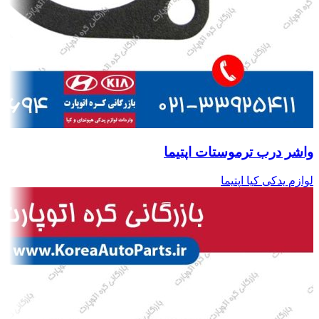
واشر درب ترموستات اپتیما
لوازم یدکی کیا اپتیما