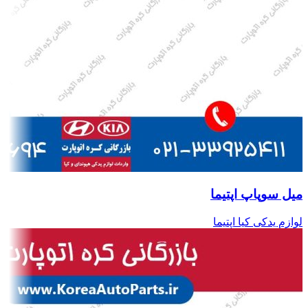
میل سوپاپ اپتیما
لوازم یدکی کیا اپتیما