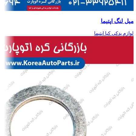
میل لنگ اپتیما
لوازم یدکی کیا اپتیما