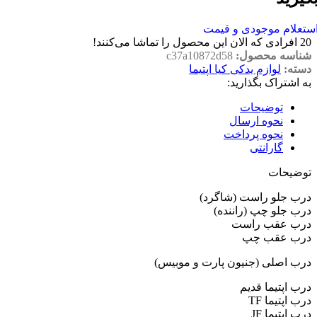
ستعلام موجودی و قیمت
20
افرادی که الان این محصول را تماشا می‌کنند!
شناسه محصول:
c37a10872d58
دسته:
لوازم یدکی کیا اپتیما
به اشتراک بگذارید:
توضیحات
نحوه ارسال
نحوه پرداخت
گارانتی
توضیحات
درب جلو راست (شاگرد)
درب جلو چپ (راننده)
درب عقب راست
درب عقب چپ
درب اصلی (جنیون پارت و موبیس)
درب اپتیما قدیم
درب اپتیما TF
درب اپتیما JF